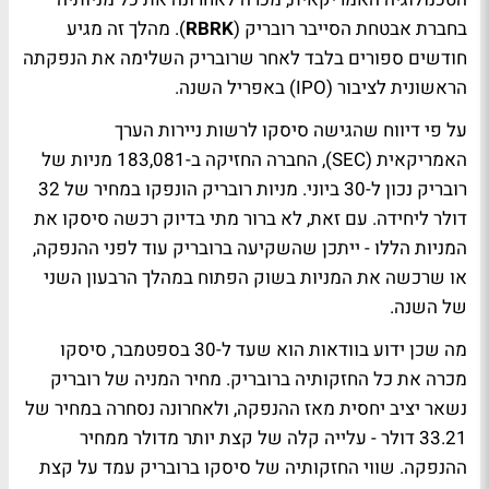
בחברת אבטחת הסייבר רובריק (
RBRK
). מהלך זה מגיע
חודשים ספורים בלבד לאחר שרובריק השלימה את הנפקתה
הראשונית לציבור (IPO) באפריל השנה.
על פי דיווח שהגישה סיסקו לרשות ניירות הערך
האמריקאית (SEC), החברה החזיקה ב-183,081 מניות של
רובריק נכון ל-30 ביוני. מניות רובריק הונפקו במחיר של 32
דולר ליחידה. עם זאת, לא ברור מתי בדיוק רכשה סיסקו את
המניות הללו - ייתכן שהשקיעה ברובריק עוד לפני ההנפקה,
או שרכשה את המניות בשוק הפתוח במהלך הרבעון השני
של השנה.
מה שכן ידוע בוודאות הוא שעד ל-30 בספטמבר, סיסקו
מכרה את כל החזקותיה ברובריק. מחיר המניה של רובריק
נשאר יציב יחסית מאז ההנפקה, ולאחרונה נסחרה במחיר של
33.21 דולר - עלייה קלה של קצת יותר מדולר ממחיר
ההנפקה. שווי החזקותיה של סיסקו ברובריק עמד על קצת