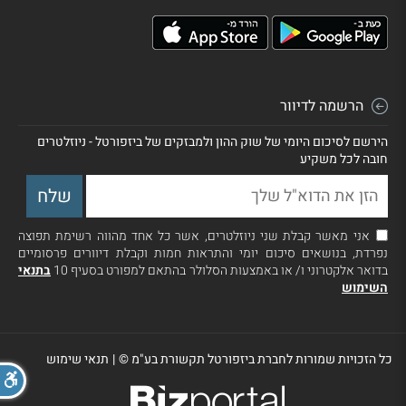
הרשמה לדיוור
הירשם לסיכום היומי של שוק ההון ולמבזקים של ביזפורטל - ניוזלטרים
חובה לכל משקיע
אני מאשר קבלת שני ניוזלטרים, אשר כל אחד מהווה רשימת תפוצה
נפרדת, בנושאים סיכום יומי והתראות חמות וקבלת דיוורים פרסומיים
בדואר אלקטרוני ו/ או באמצעות הסלולר בהתאם למפורט בסעיף 10
בתנאי
השימוש
כל הזכויות שמורות לחברת ביזפורטל תקשורת בע"מ ©
|
תנאי שימוש