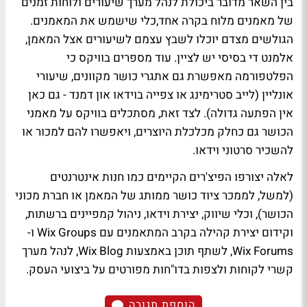
בין השאר מדובר ביכולת לנהל מערך שיעורים ולוחות זמנים
של מאמנים מלוח בקרה אחד,כלי שישמש את המאמנים.
הגולשים מצדם יוכלו לשבץ עצמם לשיעורים אצל המאמן,
אלמנט די בסיסי יש לציין. עוד מספרים בוויקס כי
הפלטפורמה מאפשרת גם אתגרי כושר מקוונים, שיעורי
אונליין (לייב סטרימינג או צפייה בוידאו און דמנד - גם כאן
אין הפתעה גדולה). לצד זאת, מסתכלים בוויקס על מאמני
הכושר גם כחלק מכלכלת היוצרים, ויאפשרו להם למכור או
להשכיר סרטוני וידאו.
לאלה יצורפו הפיצ'רים הקיימים כמו חנות אינטרנטים
(למשל, לממכר ציוד כושר ממותג של המאמן או חברת מכוני
הכושר), וכלי שיווק, יצירת וידאו, ניהול קמפיינים ברשתות,
וקידום יצירת קהילה בקרב המתאמנים עם Wix Groups ו-
Wix Forums, לשתף תוכן באמצעות Wix Blog, לנהל מערך
קשרי לקוחות ולצפות בדו"חות מפורטים על ביצועי העסק.
הוספת תגובה