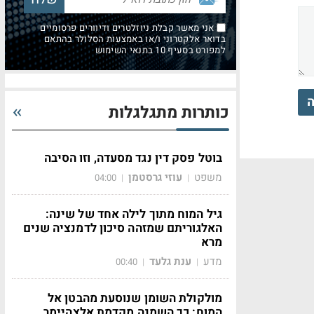
אני מאשר קבלת ניוזלטרים ודיוורים פרסומיים
בדואר אלקטרוני ו/או באמצעות הסלולר בהתאם
למפורט בסעיף 10 בתנאי השימוש
ה
כותרות מתגלגלות
בוטל פסק דין נגד מסעדה, וזו הסיבה
משפט
עוזי גרסטמן
04:00
|
|
גיל המוח מתוך לילה אחד של שינה:
האלגוריתם שמזהה סיכון לדמנציה שנים
מרא
מדע
ענת גלעד
00:40
|
|
מולקולת השומן שנוסעת מהבטן אל
המוח: כך השמנה מקדמת אלצהיימר