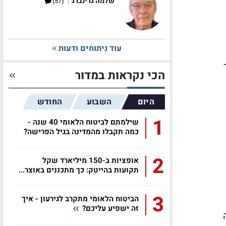
|
שלמה גרינברג
(57)
עוד ניתוחים ודעות
הכי נקראות במדור
היום
השבוע
החודש
1
שילמתם לביטוח הלאומי 40 שנה -
כמה תקבלו מהמדינה בגיל הפרישה?
2
אופציות ב-150 מיליארד שקל
תקועות בהייטק: כך מתכננים באוצר...
3
הביטוח הלאומי מתקרב לגירעון - איך
זה ישפיע עליכם?