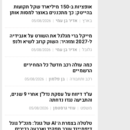
אופציות ב-150 מיליארד שקל תקועות
בהייטק: כך מתכננים באוצר למסות אותן
בארץ
אדיר בן עמי
05/08/2026
|
|
מייקל ברי מגלגל את השורט על אנבידיה
ל-2027 ומזהיר: השוק קרוב לשיא ולנפ
גלובל
אדיר בן עמי
05/08/2026
|
|
כמה עולה רכב חדש? כל המחירים
הרשמיים
רכב ותחבורה
בן פלמון
05/08/2026
|
|
עו"ד דיווח על עסקת נדל"ן אחרי 9 שנים,
והתביעה נגדו נדחתה
משפט
עוזי גרסטמן
05/08/2026
|
|
טלטלה בצמרת ה־AI של גוגל: מנכ״ל גוגל
דיפמיינד עובר תפקיד וארבעה בכירים