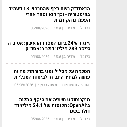
הנאסד״ק רשם רצף שהתרחש 18 פעמים
בהיסטוריה - וכך הוא נסחר אחרי
הפעמים הקודמות
גלובל
אדיר בן עמי
05/08/2026
|
|
זינקה 24% ביום המסחר הראשון: אטוביה
גייסה 289 מיליון דולר בנאסד״ק
גלובל
אדיר בן עמי
05/08/2026
|
|
הסכמה על מסלול זמני בהורמוז: מה זה
עושה למחיר החבית ולביטוח המכליות
אנרגיה ותשתיות
משה כסיף
05/08/2026
|
|
מיקרוסופט חשפה את היקף התלות
ב־OpenAI: הכנסות של 24.1 מיליארד
דולר בשנה
גלובל
אדיר בן עמי
05/08/2026
|
|