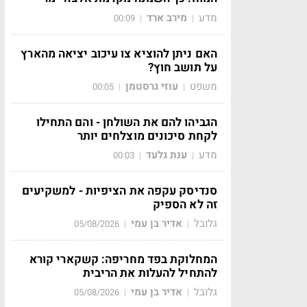
מדע
מירב ארד
00:09
|
|
האם ניתן להוציא צו עיכוב יציאה מהארץ
על תושב חוץ?
משפט
עוזי גרסטמן
00:05
|
|
הגביהו להם את השולחן - והם התחילו
לקחת סיכונים מוצלחים יותר
מדע
ענת גלעד
00:03
|
|
סנדיסק עקפה את הציפיות - למשקיעים
זה לא הספיק
גלובל
אדיר בן עמי
05/08/2026
|
|
המחלוקת בפד מחריפה: קשקארי קורא
להתחיל להעלות את הריבית
גלובל
אדיר בן עמי
05/08/2026
|
|