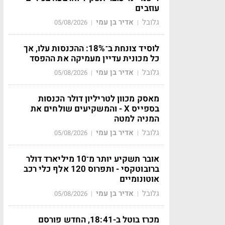
עוזבים
גלובל
אדיר בן עמי
05/08/2026
|
|
לוסיד צונחת ב־18%: ההכנסות עלו, אך
כל מכונית עדיין מעמיקה את ההפסד
גלובל
אדיר בן עמי
05/08/2026
|
|
מאסק מכוון לטריליון דולר הכנסות
בספייס X - והמשקיעים שולחים את
המניה למטה
גלובל
אדיר בן עמי
05/08/2026
|
|
אובר תשקיע יותר מ־10 מיליארד דולר
ברובוטקסי - ותפרוס 120 אלף כלי רכב
אוטונומיים
גלובל
אדיר בן עמי
05/08/2026
|
|
מכרז בוטל ב-18:41, החדש פורסם