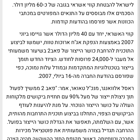
לישראל להבטחת קווי אשראי בגובה של כ-60 מליון דולר.
הסכמים אלו מבוססים על התנאים המפורטים במכתבי
הכוונות אשר פורסמו בהודעות קודמות.
קווי האשראי, יחד עם 40 מליון הדולר אשר גוייסו ביוני
2007 באמצעות הנפקת אג"ח ארוכות טווח, ישמשו לביצוע
התוכנית להרחבת כושר הייצור של פאב2 בשיעור משמעותי
אל מעבר ל-24,000 פרוסות לחודש. הציוד החדש תומך
בייצור בטכנולוגיות המתקדמות ובמודל עלות נמוכה, כפי
שפורסם בהודעת החברה מה-16 ביולי, 2007.
ראסל אלוואנגר, מנכ"ל טאואר, אמר: "פאב 2 ממשיך לפעול
תוך ניצולת ייצור של מעל 90% עם תחזית ביקושים מלקוחות
העולה על כושר הייצור הנוכחי. על מנת להיענות לעודף
הביקושים הצפוי, התחלנו בביצוע תוכנית התרחבות מהותית,
אשר, עם השלמתה, תאפשר את הגדלת כושר הייצור בפועל.
ההרחבה תגדיל בצורה משמעותית את פוטנציאל מכירות
החברה ורווחיותה, כאשר תקופת החזר ההשקעה תהיה קצרה