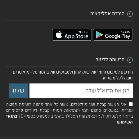
הורדת אפליקציה
הרשמה לדיוור
הירשם לסיכום היומי של שוק ההון ולמבזקים של ביזפורטל - ניוזלטרים
חובה לכל משקיע
אני מאשר קבלת שני ניוזלטרים, אשר כל אחד מהווה רשימת תפוצה
נפרדת, בנושאים סיכום יומי והתראות חמות וקבלת דיוורים פרסומיים
בדואר אלקטרוני ו/ או באמצעות הסלולר בהתאם למפורט בסעיף 10
בתנאי
השימוש