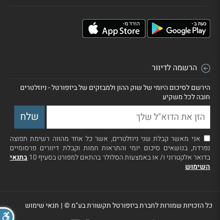
הרשמה לדיוור
הירשם לסיכום היומי של שוק ההון ולמבזקים של ביזפורטל - ניוזלטרים
חובה לכל משקיע
אני מאשר קבלת שני ניוזלטרים, אשר כל אחד מהווה רשימת תפוצה
נפרדת, בנושאים סיכום יומי והתראות חמות וקבלת דיוורים פרסומיים
בדואר אלקטרוני ו/ או באמצעות הסלולר בהתאם למפורט בסעיף 10
בתנאי
השימוש
כל הזכויות שמורות לחברת ביזפורטל תקשורת בע"מ ©
|
תנאי שימוש