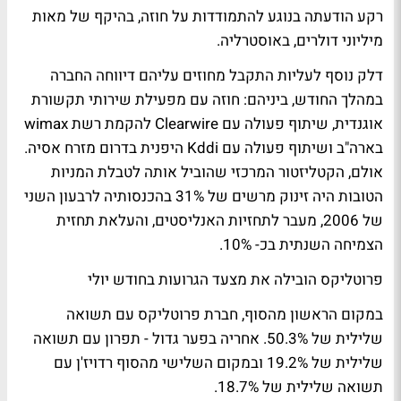
רקע הודעתה בנוגע להתמודדות על חוזה, בהיקף של מאות
מיליוני דולרים, באוסטרליה.
דלק נוסף לעליות התקבל מחוזים עליהם דיווחה החברה
במהלך החודש, ביניהם: חוזה עם מפעילת שירותי תקשורת
אוגנדית, שיתוף פעולה עם Clearwire להקמת רשת wimax
בארה"ב ושיתוף פעולה עם Kddi היפנית בדרום מזרח אסיה.
אולם, הקטליזטור המרכזי שהוביל אותה לטבלת המניות
הטובות היה זינוק מרשים של 31% בהכנסותיה לרבעון השני
של 2006, מעבר לתחזיות האנליסטים, והעלאת תחזית
הצמיחה השנתית בכ- 10%.
פרוטליקס הובילה את מצעד הגרועות בחודש יולי
במקום הראשון מהסוף, חברת פרוטליקס עם תשואה
שלילית של 50.3%. אחריה בפער גדול - תפרון עם תשואה
שלילית של 19.2% ובמקום השלישי מהסוף רדויז'ן עם
תשואה שלילית של 18.7%.