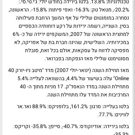
טכנולוגיות: 13.8%. בלטו בירידה בחודש יולי: ג'י.טי.סי.:
20.2%-, מטאל טק: 16.3%- ואפי פיתוח: 15.8%-. הראשונה,
נסחרה במומנטום שלילי על אף המשך הרחבת פעילותה
בסין. השנייה, רשמה ירידות על רקע דוחותיה הכספיים
למחצית הראשונה של 2007, המשקפים ירידה של כ- 6%
במכירותיה. השלישית, שהינה חברת בת של אפריקה, לא
מפסיקה לדווח על עסקאות, אולם בכל זאת, סובלת
מסנטימנט שלילי מאז הנפקתה בפברואר.
מאז תחילת השנה (ינואר-יולי 2007) מדד "מיטב ניו-יורק 40
Online" עלה בשיעור של 4.4%, בהשוואה לעלייה 5.4%
מתחילת השנה במדד הנאסד"ק. 17 מניות מתוך ה- 40
המרכיבות את המדד עלו מתחילת השנה.
בלטו בעלייה: סרגון: 161.2%, בלופניקס: 88.9% ואר.אר
לווינים: 77.7%.
בלטו בירידה: אודיוקודס: 40.7%-, סייפן: 35.8%- וקריקס:
35.3%-.