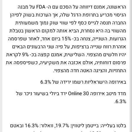
הראשונה, אמנם דיווחה על הסכם עם ה- FDA על מבנה
הניסוי מכריע בתרופת הדגל שלה, אך הערכות בשוק לפיהן
החברה תנסה לגייס כסף לפי שווי שוק נמוך משמעותית
מהשווי בה היא נסחרת, הביא אותה למקום הראשון בטבלת
הגרועות. השנייה, צנחה בכ- 15% ביום אחד, לאחר שפרסמה
אזהרת רווח שנייה ברציפות, על פיה שני הרבעונים הבאים
יהיו חלשים מהצפוי. השלישית, אמנם קפצה בכ- 9% לקראת
פרסום דוחותיה, אולם אכזבה את משקיעיה, כשפיספסה את
התחזיות, והציגה האטה חדה מהצפוי.
באירופה הישראליות רשמו ירידה של 6.3%
מדד מיטב אירופה 30 Online ירד ביולי בשיעור ניכר של
6.3%.
בלטו בעלייה: בייטמן ליטווין: 19.7%, וואלור: 16.3% ובאטם