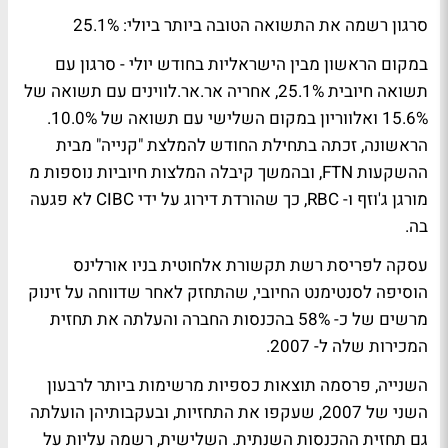
סרגון רשמה את התשואה הטובה ביותר ביולי: 25.1%
במקום הראשון מבין הישראליות בחודש יולי - סרגון עם
תשואה חיובית 25.1%, אחריה אר.אר.לווינים עם תשואה של
15.6% ואלווריון במקום השלישי עם תשואה של 10.0%.
הראשונה, זכתה בתחילת החודש להמלצת "קנייה" מבית
ההשקעות FTN, ובהמשך קיבלה המלצות חיוביות נוספות מ
מורגן ג'וזף ו- RBC, כך שהורדת דירוג על ידי CIBC לא פגעה
בה.
עסקה לפריסת רשת תקשורת אלחוטית בניו אורלינס
הוסיפה לסנטימנט החיובי, שהתחזק לאחר שדווחה על זינוק
מרשים של כ- 58% בהכנסות החברה והעלתה את תחזית
המכירות שלה ל- 2007.
השנייה, פרסמה תוצאות כספיות מרשימות ביותר לרבעון
השני של 2007, שעקפו את התחזיות, ובעקבותיהן הועלתה
גם תחזית ההכנסות השנתית. השלישית, רשמה עליות על