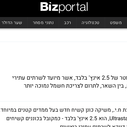
משפט
טכנולוגיה
רכב
נתוני מסחר
שער הדולר
חברת היטאצ'י משיקה כונן קשיח חדש, בקוטר של 2.5 אינץ' בלבד, אשר מיועד לשרתים עתירי
 בין השאר, לתרום לצריכת חשמל נמוכה יותר
ת ח.י., משיקה כונן קשיח חדש בעל ממדים קטנים במיוחד.
הקוטר של הכונן החדש, המכונה Ultrastar C10K147, הוא 2.5 אינץ' בלבד - כמקובל בכוננים קשיחים