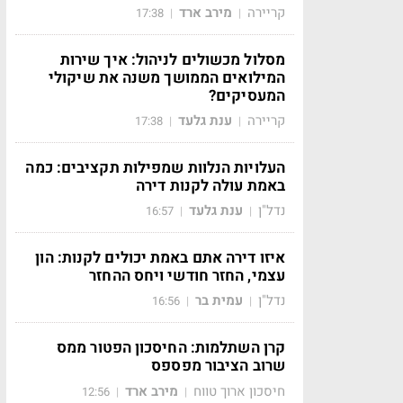
קריירה
מירב ארד
17:38
|
|
מסלול מכשולים לניהול: איך שירות
המילואים הממושך משנה את שיקולי
המעסיקים?
קריירה
ענת גלעד
17:38
|
|
העלויות הנלוות שמפילות תקציבים: כמה
באמת עולה לקנות דירה
נדל"ן
ענת גלעד
16:57
|
|
איזו דירה אתם באמת יכולים לקנות: הון
עצמי, החזר חודשי ויחס ההחזר
נדל"ן
עמית בר
16:56
|
|
קרן השתלמות: החיסכון הפטור ממס
שרוב הציבור מפספס
חיסכון ארוך טווח
מירב ארד
12:56
|
|