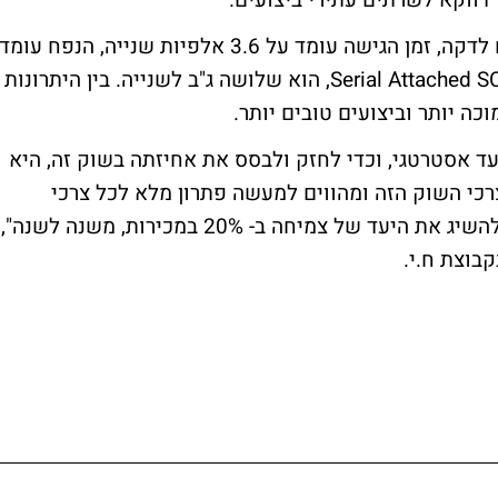
דווקא לשרתים עתירי ביצועים.
הכונן החדש פועל בקצב של 10,000 סיבובים לדקה, זמן הגישה עומד על 3.6 אלפיות שנייה, הנפח עומד
על 147 ג"ב וקצב העברת הנתונים, בחיבור Serial Attached SCSI, הוא שלושה ג"ב לשנייה. בין היתרונות
ה יותר וביצועים טובים יותר.
עד אסטרטגי, וכדי לחזק ולבסס את אחיזתה בשוק זה, היא
כי השוק הזה ומהווים למעשה פתרון מלא לכל צרכי
החברה. הכוננים החדשים יאפשרו להיטאצ'י להשיג את היעד של צמיחה ב- 20% במכירות, משנה לשנה",
בוצת ח.י.