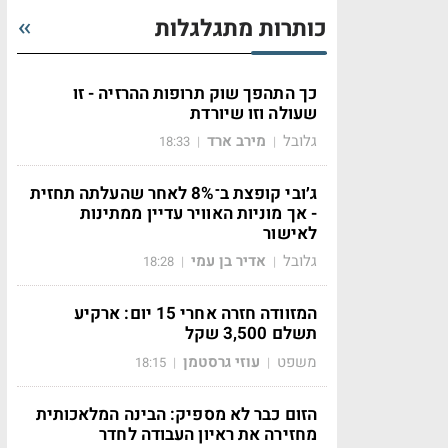
כותרות מתגלגלות
כך התהפך שוק תרופות ההרזיה - זו
שעולה וזו שיורדת
גלובל
מירב ארד
18:33
|
|
ג׳ובי קופצת ב־8% לאחר שהעלתה תחזית
- אך מוניות האוויר עדיין ממתינות
לאישור
גלובל
אדיר בן עמי
18:28
|
|
המזוודה חזרה אחרי 15 יום: ארקיע
תשלם 3,500 שקל
משפט
עוזי גרסטמן
18:15
|
|
הזום כבר לא מספיק: הבינה המלאכותית
מחזירה את ראיון העבודה לחדר