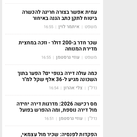
עמית אפשר בצורה חריגה להכשרה
ביטוח לתקן כתב הגנה באיחור
משפט
איתמר לוין
16:55
|
|
שכר חדר ב-200 דולר - וזכה במחצית
מדירת המנוחה
משפט
עוזי גרסטמן
16:55
|
|
כמה עולה דירה בנופי ים? הפער בתוך
השכונה מגיע ל-36 אלף שקל למ"ר
נדל"ן
צלי אהרון
16:54
|
|
מס רכישה 2026: מדרגות דירה יחידה
מול דירה נוספת, ומה ההפרש בפועל
נדל"ן
עוזי גרסטמן
16:51
|
|
הפקדות לפנסיה: שכיר מול עצמאי,