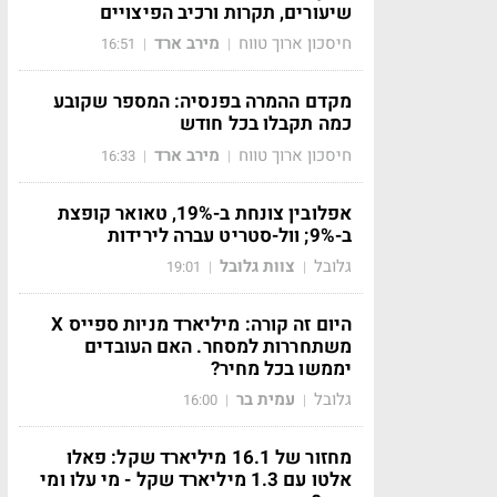
שיעורים, תקרות ורכיב הפיצויים
חיסכון ארוך טווח
מירב ארד
16:51
|
|
מקדם ההמרה בפנסיה: המספר שקובע
כמה תקבלו בכל חודש
חיסכון ארוך טווח
מירב ארד
16:33
|
|
אפלובין צונחת ב-19%, טאואר קופצת
ב-9%; וול-סטריט עברה לירידות
גלובל
צוות גלובל
19:01
|
|
היום זה קורה: מיליארד מניות ספייס X
משתחררות למסחר. האם העובדים
יממשו בכל מחיר?
גלובל
עמית בר
16:00
|
|
מחזור של 16.1 מיליארד שקל: פאלו
אלטו עם 1.3 מיליארד שקל - מי עלו ומי