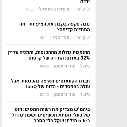
ירדו?
שוק ההון
מערכת ביזפורטל
16:53
|
|
נובה עקפה בקצת את הציפיות - מה
התחזית קדימה?
שוק ההון
מנדי הניג
15:11
|
|
ההזמנות גדולות מההכנסות, והמניה עדיין
32% באדום: החידה של קרטוס
גלובל
עוזי גרסטמן
06:56
|
|
חברת הקוואנטים מאיצה בהכנסות, אבל
עולה בהפסדים - הדוח של IonQ
גלובל
עוזי גרסטמן
07:10
|
|
ביהמ"ש מצדיק את רשות המסים: הונו
של בעלי חנויות תכשיטים ושעונים גדל
ב-5.6 מיליון שקל בלי הסבר