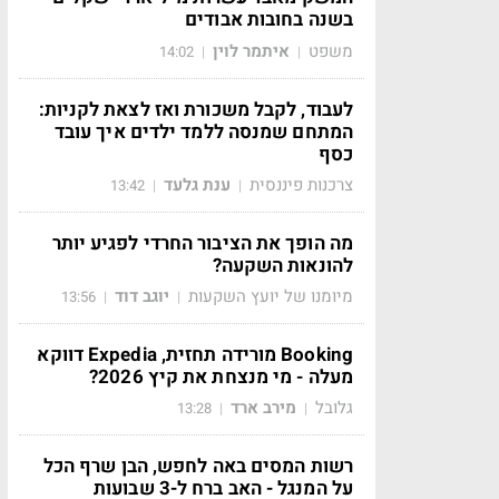
בשנה בחובות אבודים
משפט
איתמר לוין
14:02
|
|
לעבוד, לקבל משכורת ואז לצאת לקניות:
המתחם שמנסה ללמד ילדים איך עובד
כסף
צרכנות פיננסית
ענת גלעד
13:42
|
|
מה הופך את הציבור החרדי לפגיע יותר
להונאות השקעה?
מיומנו של יועץ השקעות
יוגב דוד
13:56
|
|
Booking מורידה תחזית, Expedia דווקא
מעלה - מי מנצחת את קיץ 2026?
גלובל
מירב ארד
13:28
|
|
רשות המסים באה לחפש, הבן שרף הכל
על המנגל - האב ברח ל-3 שבועות