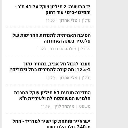
יד התשעה: 2 מיליון שקל על 41 מ"ר -
והפינוי-בינוי עוד רחוק
נדל"ן
צלי אהרון
11:50
|
|
הסיבה האמיתית לתנודות החריפות של
פלנטיר בשנה האחרונה
גלובל
שלמה גרינברג
11:23
|
|
מעבר לגבול תל אביב, במחיר נמוך
ב-12%: מה קורה למחירים בתל גיבורים?
נדל"ן
צלי אהרון
11:20
|
|
המדינה תובעת 51 מיליון שקל מחברת
חלמיש המשותפת לה ולעיריית ת"א
משפט
איתמר לוין
11:19
|
|
ישראייר פותחת קו ישיר למדריד - החל
מ-340 דולר הלוך ושוב