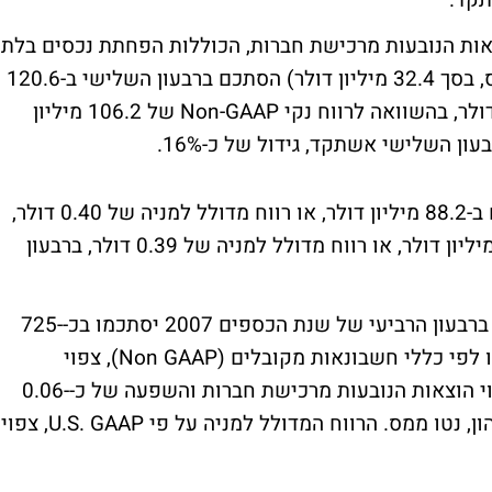
תקד.
ושב בניכוי הוצאות הנובעות מרכישת חברות, הכוללות הפחתת נכסים בלתי
מוחשיים והוצאות תגמול מבוסס הון, נטו ממס, בסך 32.4 מיליון דולר) הסתכם ברבעון השלישי ב-120.6
מיליון דולר , או רווח מדולל למניה של 0.54 דולר, בהשוואה לרווח נקי Non-GAAP של 106.2 מיליון
הרווח הנקי ברבעון על-פי GAAP U.S. הסתכם ב-88.2 מיליון דולר, או רווח מדולל למניה של 0.40 דולר,
לעומת רווח נקי על-פי U.S. GAAP של 85.6 מיליון דולר, או רווח מדולל למניה של 0.39 דולר, ברבעון
ומה צופן העתיד? אמדוקס צופה כי ההכנסות ברבעון הרביעי של שנת הכספים 2007 יסתכמו בכ-725-
735 מיליון דולר. הרווח המדולל למניה, שאינו לפי כללי חשבונאות מקובלים (Non GAAP), צפוי
להיות.0.52-0.54 דולר לרבעון, המחושב בניכוי הוצאות הנובעות מרכישת חברות והשפעה של כ-0.06-
0.05 דולר למניה בגין הוצאות תגמול מבוסס הון, נטו ממס. הרווח המדולל למניה על פי U.S. GAAP, צפוי