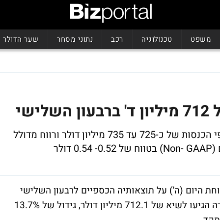
משפט
טכנולוגיה
רכב
נתוני מסחר
שער הדולר
שי
תחזית החברה לרבעון הרביעי של 2007: צפי הכנסות של כ-725 עד 735 מיליון דולר ורווח מדולל
ולר
שבים אמדוקס (NYSE: DOX) מדווחת היום (ה') על תוצאותיה הכספיים לרבעון השלישי
לשנת 2007. מהדוחות עולה כי הכנסות החברה הגיעו לשיא של 712.1 מיליון דולר, גידול של 13.7%