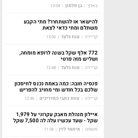
בארץ
בן פלמון
13:04
|
|
להישאר או להשתחרר? מתי הקבע
משתלם ומתי כדאי לצאת
קריירה
ענת גלעד
13:00
|
|
772 אלף שקל בשנה לרופא מומחה,
ושליש מזה פרטי
קריירה
ענת גלעד
12:48
|
|
פנסיה חובה: כמה באמת נכנס לחיסכון
שלכם בכל חודש ומי מחויב להפריש
קריירה
צוות כתבי המדריכים
12:46
|
|
איילון מנהלת מאבק עקרוני על 1,979
שקל - שעד עכשיו עלה לה 7,500 שקל
משפט
איתמר לוין
11:38
|
|