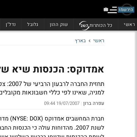
הירשמו
ראשי
שוק ההון
גלובל
נדל"ן
כל הכותרות
ראשי
בארץ
אמדוקס: הכנסות שיא של 712 מיליון ד' ברבעון השלי
למניה, שאינו לפי כללי חשבונאות מקובלים (Non- GAAP) בטווח של 0.52- 0.54 ד
עפרה ברון
19/07/2007 09:44
|
חברת המח