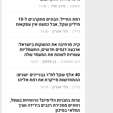
תעופה
מירב ארד
11:06
|
|
רמת החייל: הבתים מתקרבים ל-10
מיליון שקל, אבל כמעט אין עסקאות
נדל"ן
צלי אהרון
10:50
|
|
קיה מרחיבה את ההשקות בישראל:
ארבעה דגמים חדשים, החשמליות
עשויות לשנות את המעמד שלה
רכב ותחבורה
בן פלמון
10:37
|
|
40 אלף שקל למ״ר בבניינים ישנים:
ההתחדשות מייקרת את רמת אליהו
נדל"ן
צלי אהרון
10:19
|
|
צרות בחברות הליסינג? הרווחיות בשפל,
רווחים ממכירת רכבים בירידה וערך
המלאי בסיכון