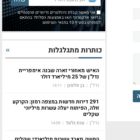
אני מאשר קבלת ניוזלטרים ודיוורים פרסומיים
בדואר אלקטרוני ו/או באמצעות הסלולר בהתאם
למפורט בסעיף 10 בתנאי השימוש
כותרות מתגלגלות
האיש מאחורי זארה שבנה אימפריית
נדל"ן של 25 מיליארד דולר
נדל"ן
בן פלמון
14:11
|
|
ה
291 דירות חדשות במצפה רמון: הקרקע
זולה, הפיתוח יעלה עשרות מיליוני
שקלים
נדל"ן
ענת גלעד
14:09
|
|
המשק מאבד עשרות מיליארדי שקלים