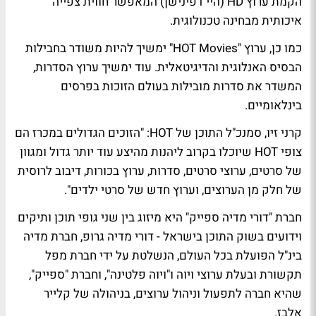
הקמת ערוץ HD (היי דפינישן) המאפשר חווית צפייה
איכותית מבחינה טכנולוגית.
כמו כן, ערוץ "HOT Movies" ימשיך להיות משודר בחבילות
הבסיס האנלוגית והדיגיטאלית. עוד ימשיך ערוץ הסדרות,
המשדר את סדרות מובילות בעולם הזוכות בפרסים
בינלאומיים.
קרני זיו, סמנכ"ל התוכן של HOT: "הזוכים הגדולים במכרז הם
צופי HOT שיוכלו בקרוב ליהנות מהיצע עוד יותר גדול ומגוון
של סרטים, ערוצי סרטים, סדרות, ערוץ בכורות, דיבוב לרוסית
של חלק מן הערוצים, וערוץ חדש של סרטי ילדים".
חברת "דורי מדיה ספייק" היא מיזוג בין שני גופי תוכן ותיקים
וידועים בשוק התוכן בישראל - דורי מדיה גרופ, חברת מדיה
בינ"ל הפועלת בכל העולם, הנשלטת על ידי חברת מפל
תקשורת ובעלת ערוצי ויוה ו"ויוה פלטינה", וחברת "ספייק",
שהיא חברה לתפעול וניהול ערוצים, בניהולה של קלייר
אלבז.