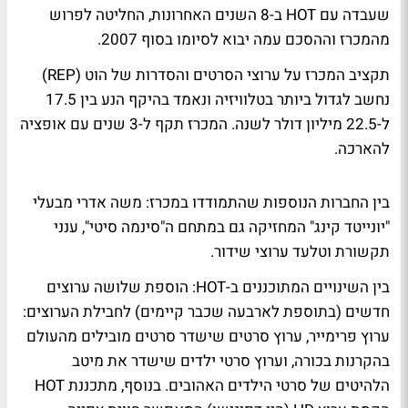
שעבדה עם HOT ב-8 השנים האחרונות, החליטה לפרוש
מהמכרז וההסכם עמה יבוא לסיומו בסוף 2007.
תקציב המכרז על ערוצי הסרטים והסדרות של הוט (REP)
נחשב לגדול ביותר בטלוויזיה ונאמד בהיקף הנע בין 17.5
ל-22.5 מיליון דולר לשנה. המכרז תקף ל-3 שנים עם אופציה
להארכה.
בין החברות הנוספות שהתמודדו במכרז: משה אדרי מבעלי
"יונייטד קינג" המחזיקה גם במתחם ה"סינמה סיטי", ענני
תקשורת וטלעד ערוצי שידור.
בין השינויים המתוכננים ב-HOT: הוספת שלושה ערוצים
חדשים (בתוספת לארבעה שכבר קיימים) לחבילת הערוצים:
ערוץ פרימייר, ערוץ סרטים שישדר סרטים מובילים מהעולם
בהקרנות בכורה, וערוץ סרטי ילדים שישדר את מיטב
הלהיטים של סרטי הילדים האהובים. בנוסף, מתכננת HOT