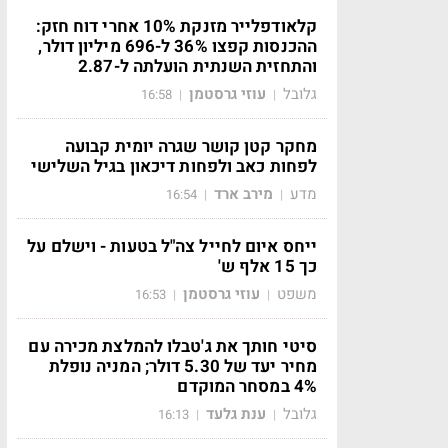
קלאודפלייר מזנקת 10% אחרי דוח חזק:
ההכנסות קפצו 36% ל-696 מיליון דולר,
והתחזית השנתית הועלתה ל-2.87
גלובל
עוזי גרסטמן
16:58
|
|
מחקר קטן קושר שגרה יומית קבועה
לפחות כאב ולפחות דיכאון בגיל השלישי
מדע
מירב ארד
16:54
|
|
ייחס איום לחייל צה"ל בטעות - וישלם על
כך 15 אלף ש'
משפט
עוזי גרסטמן
16:53
|
|
סיטי חותך את ג'טבלו להמלצת מכירה עם
מחיר יעד של 5.30 דולר; המניה נופלת
4% במסחר המוקדם
גלובל
ענת גלעד
16:13
|
|