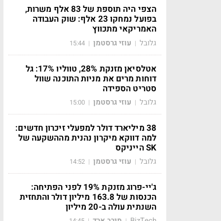
הצפי היה תוספת של 83 אלף משרות,
בפועל נמחקו 23 אלף: שוק העבודה
האמריקאי מתכווץ
גלובל
עוזי גרסטמן
15:44
|
|
אטלסיאן מזנקת 28%, טווליו 17%: גל
דוחות מרים את מניות התוכנה שוול
סטריט הספידה
גלובל
עוזי גרסטמן
15:00
|
|
38 מיליארד דולר למפעלי זיכרון חדשים:
למה דווקא מיקרון נהנית מההשקעה של
SK הייניקס
גלובל
עוזי גרסטמן
14:52
|
|
ג'יי-פרוג מזנקת 19% לפני הפתיחה:
הכנסות של 163.8 מיליון דולר והתחזית
השנתית עולה ב-20 מיליון
BizTech
מירב ארד
14:45
|
|