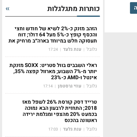
ה
כותרות מתגלגלות
הזהב מזנק כ-2% לשיא של חודש וחצי
והכסף קופץ כ-5% מעל 64 דולר; דוח
תעסוקה חלש במיוחד בארה״ב מרחיק את
גלובל
ענת גלעד
17:24
|
|
ראלי השבבים בוול סטריט: SOXX מזנקת
יותר מ-7% השבוע; מארוול קפצה 35%,
אינטל ו-AMD כ-23%
גלובל
עוזי גרסטמן
17:14
|
|
טרייד דסק קורסת 26% לשפל מאז
2018; התחזית לרבעון הבא נמוכה
בכמעט 20% מהצפי ומגלמת ירידה
ראשונה בהכנס
גלובל
ענת גלעד
17:03
|
|