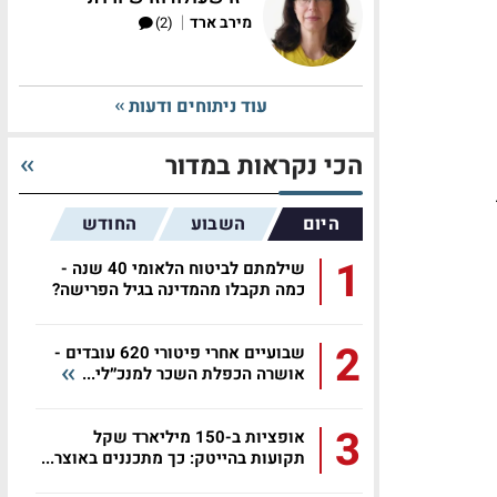
|
מירב ארד
(2)
עוד ניתוחים ודעות
הכי נקראות במדור
היום
השבוע
החודש
1
שילמתם לביטוח הלאומי 40 שנה -
כמה תקבלו מהמדינה בגיל הפרישה?
2
שבועיים אחרי פיטורי 620 עובדים -
אושרה הכפלת השכר למנכ״לי...
3
אופציות ב-150 מיליארד שקל
תקועות בהייטק: כך מתכננים באוצר...