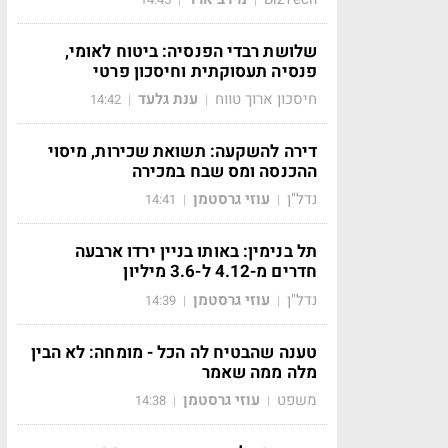
שלושת רבדי הפנסיה: ביטוח לאומי,
פנסיה תעסוקתית וחיסכון פרטי
חיסכון ארוך טווח
ענת גלעד
14:42
|
|
דירה להשקעה: תשואת שכירות, מיסוי
ההכנסה ומס שבח במכירה
נדל"ן
עוזי גרסטמן
14:41
|
|
תל בנימין: באותו בניין ירדו ארבעה
חדרים מ-4.12 ל-3.6 מיליון
נדל"ן
עוזי גרסטמן
14:39
|
|
טענה שהבטיח לה הכל - מומחה: לא הבין
מלה ממה שאמר
משפט
עוזי גרסטמן
14:38
|
|