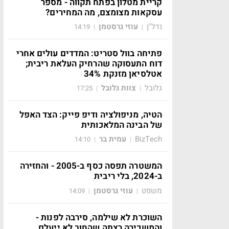
קריית מטלון בפתח תקווה - מספר
עסקאות מצומצם, מה המחירים?
נדל"ן
עוזי גרסטמן
14:19
|
|
פתיחה בוול סטריט: המדדים עולים אחרי
דוח התעסוקה שהרחיק העלאת ריבית;
אטלסיאן מזנקת 34%
גלובל
צוות גלובל
17:25
|
|
הטיה, מניפולציה ודיפ פייק: הצד האפל
של הבינה המלאכותית
BizTech
עמית בר
14:10
|
|
המשטרה תפסה כסף ב-2005 - והחזירה
ב-2024, בלי ריבית
משפט
עוזי גרסטמן
14:09
|
|
השוכרת לא שילמה, סירבה לפנות -
והמשכירה רצתה שהחוב לא ייעלם