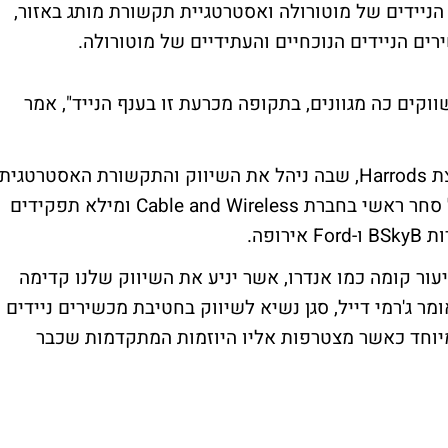
הניידים של מוטורולה ואסטרטגיית תקשורת מותג באזור,
ים הניידים הנוכחיים והעתידיים של מוטורולה.
ווקים כה מגוונים, בתקופה מכרעת זו בענף הנייד", אמר
לאחרונה, כיהן מורלי כמנהל השיווק של קבוצת Harrods, שבה ניהל את השיווק והתקשורת האסטרטגית
של החברה הקמעונית. לפני כן, שימש כמנהל סחר ראשי בחברת Cable and Wireless ומילא תפקידים
ופה.
ור קומה כמו אנדרו, אשר יניע את השיווק שלנו קדימה
ומר ג'רמי דייל, סגן נשיא לשיווק בחטיבת מכשירים ניידים
 במיוחד כאשר מצטרפות אליו היוזמות המתקדמות שכבר