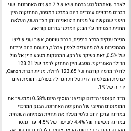
לאחר שאתמול נגע ברמת שיא של 7 השנים האחרונות. שני
דברים מרכזיים עומדים היום במרכז המסחר, התחזקות היין
היפני שמקשה על מניות היצואניות ומן הצד השני, העלאת
תחזית הצמיחה ע"י הבנק המרכזי בדרום קוריאה.
מניית ענקית הרכב היפנית, חברת טויוטה, אשר שני שליש
מהמכירות שלה מיועדים לצפון ארה"ב, רושמת היום ירידות
של 0.5%, זאת בעיקר על רקע התחזקות מטבע היין אל מול
הדולר האמריקני. מטבע היין התחזק לרמה של 123.21
לדולר מרמה קודמת של 123.65 לדולר. מניית חברת Canon,
יצרנית המצלמות הדיגיטליות הגדולה בעולם, רושמת היום
ירידה של 1%.
מדד הקוספי הדרום קוריאני הוסיף היום 0.58% וממשיך את
המומנטום החיובי של התקופה האחרונה. הבנק המרכזי
במדינה עדכן היום כלפי מעלה את תחזית הצמיחה השנתית
במדינה משיעור של 4.4% לשיעור של 4.5%. עוד נמסר
מהבנק המרכזי, כי בשנה הבאה צפויה כלכלת דרום קוריאה