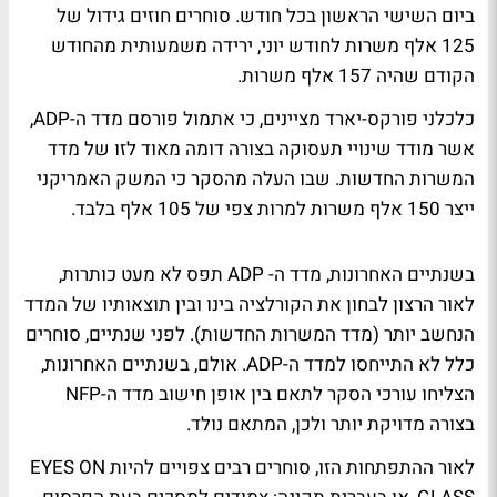
ביום השישי הראשון בכל חודש. סוחרים חוזים גידול של
125 אלף משרות לחודש יוני, ירידה משמעותית מהחודש
הקודם שהיה 157 אלף משרות.
כלכלני פורקס-יארד מציינים, כי אתמול פורסם מדד ה-ADP,
אשר מודד שינויי תעסוקה בצורה דומה מאוד לזו של מדד
המשרות החדשות. שבו העלה מהסקר כי המשק האמריקני
ייצר 150 אלף משרות למרות צפי של 105 אלף בלבד.
בשנתיים האחרונות, מדד ה- ADP תפס לא מעט כותרות,
לאור הרצון לבחון את הקורלציה בינו ובין תוצאותיו של המדד
הנחשב יותר (מדד המשרות החדשות). לפני שנתיים, סוחרים
כלל לא התייחסו למדד ה-ADP. אולם, בשנתיים האחרונות,
הצליחו עורכי הסקר לתאם בין אופן חישוב מדד ה-NFP
בצורה מדויקת יותר ולכן, המתאם נולד.
לאור ההתפתחות הזו, סוחרים רבים צפויים להיות EYES ON