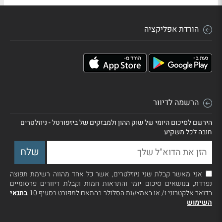
הורדת אפליקציה
הרשמה לדיוור
הירשם לסיכום היומי של שוק ההון ולמבזקים של ביזפורטל - ניוזלטרים
חובה לכל משקיע
אני מאשר קבלת שני ניוזלטרים, אשר כל אחד מהווה רשימת תפוצה
נפרדת, בנושאים סיכום יומי והתראות חמות וקבלת דיוורים פרסומיים
בדואר אלקטרוני ו/ או באמצעות הסלולר בהתאם למפורט בסעיף 10
בתנאי
השימוש