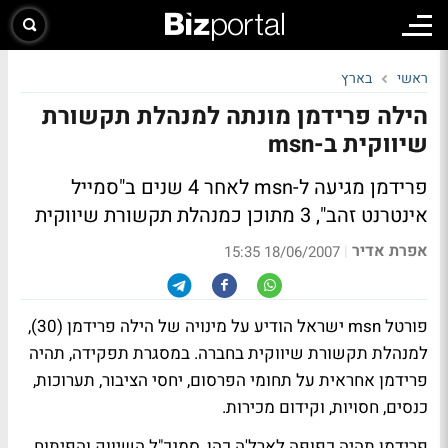
ראשי
בארץ
הילה פרידמן מונתה למנהלת תקשורת
שיווקית ב-msn
פרידמן מגיעה ל-msn לאחר 4 שנים ב"סמייל
אינטרנט זהב", 3 מתוכן כמנהלת תקשורת שיווקית
אפרת אדיר
|
18/06/2007 15:35
פורטל msn ישראל הודיע על מינויה של הילה פרידמן (30),
למנהלת תקשורת שיווקית בחברה. במסגרת תפקידה, תהיה
פרידמן אחראית על תחומי הפרסום, יחסי הציבור, תערוכות,
כנסים, חסויות, וקידום מכירות.
פרידמן תהיה כפופה לארל'ה כהן, סמנכ"ל השיווק והפיתוח