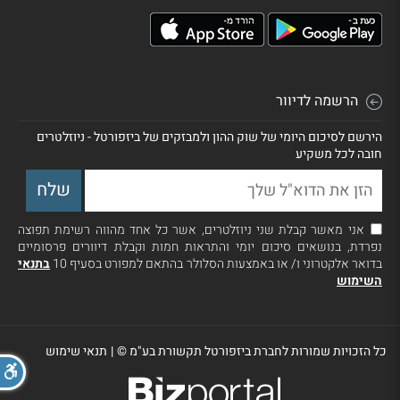
הרשמה לדיוור
הירשם לסיכום היומי של שוק ההון ולמבזקים של ביזפורטל - ניוזלטרים
חובה לכל משקיע
אני מאשר קבלת שני ניוזלטרים, אשר כל אחד מהווה רשימת תפוצה
נפרדת, בנושאים סיכום יומי והתראות חמות וקבלת דיוורים פרסומיים
בדואר אלקטרוני ו/ או באמצעות הסלולר בהתאם למפורט בסעיף 10
בתנאי
השימוש
כל הזכויות שמורות לחברת ביזפורטל תקשורת בע"מ ©
|
תנאי שימוש