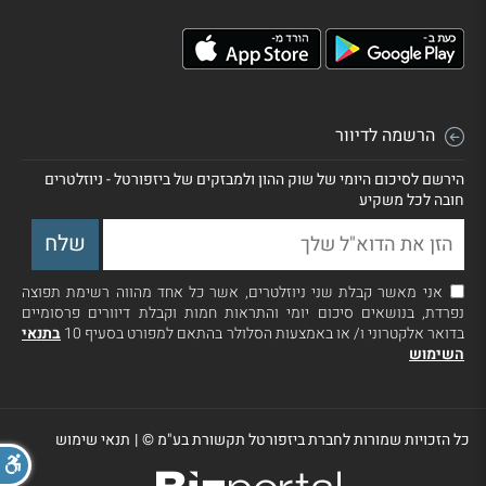
הרשמה לדיוור
הירשם לסיכום היומי של שוק ההון ולמבזקים של ביזפורטל - ניוזלטרים
חובה לכל משקיע
אני מאשר קבלת שני ניוזלטרים, אשר כל אחד מהווה רשימת תפוצה
נפרדת, בנושאים סיכום יומי והתראות חמות וקבלת דיוורים פרסומיים
בדואר אלקטרוני ו/ או באמצעות הסלולר בהתאם למפורט בסעיף 10
בתנאי
השימוש
כל הזכויות שמורות לחברת ביזפורטל תקשורת בע"מ ©
|
תנאי שימוש