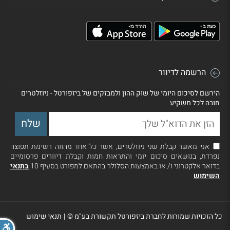
הרשמה לדיוור
הירשם לסיכום היומי של שוק ההון ולמבזקים של ביזפורטל - ניוזלטרים
חובה לכל משקיע
אני מאשר קבלת שני ניוזלטרים, אשר כל אחד מהווה רשימת תפוצה
נפרדת, בנושאים סיכום יומי והתראות חמות וקבלת דיוורים פרסומיים
בדואר אלקטרוני ו/ או באמצעות הסלולר בהתאם למפורט בסעיף 10
בתנאי
השימוש
כל הזכויות שמורות לחברת ביזפורטל תקשורת בע"מ ©
|
תנאי שימוש