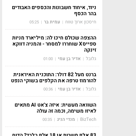
ניוד, איחוד חשבונות והכספים האבודים
בהר הכסף
חיסכון ארוך טווח
עמית בר
05:25
|
|
ההצפה שכולם חיכו לה: מיליארד מניות
ספייסX שוחררו למסחר - והמניה דווקא
זינקה
גלובל
אדיר בן עמי
01:00
|
|
ברנט מעל 82 דולר: התוכנית האיראנית
להורמוז טרפה את הקלפים בשוקי הנפט
גלובל
אדיר בן עמי
00:36
|
|
השוואה מעשית: איזה צ'אט AI מתאים
לאיזו משימה, וכמה זה עולה
BizTech
מנדי הניג
00:35
|
|
83 אלף משרות או 18 אלף בלבד? הדוח