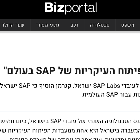
משפט
טכנולוגיה
רכב
נתוני מסחר
שער הדולר
עיקריות של SAP בעולם"
כך אמר מנכ"ל SAP העולמית, הנינג קגרמן, לעובדי SAP Labs ישראל. קגרמן הוסיף כי SAP ישראל
S העולמית
הנינג קגרמן, מנכ"ל SAP העולמית, פתח את כנס הטכנולוגיה השנתי של עובדי SAP בישראל, ביום חמי
י המעבדה בישראל היא אחת ממעבדות הפיתוח העיקריות של