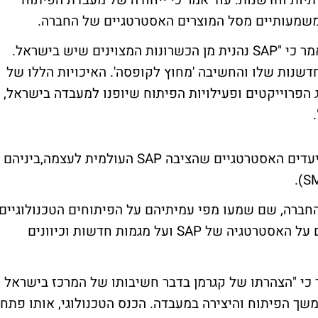
ירתיות וחדשנות. עוד אמר כי ייחודה של מעבדת הפיתוח
משמעותיים מסל המוצרים האסטרטגיים של החברה.
קגרמן דיבר בחום רב עלSAP Labs ישראל, ואמר כי "SAP נהנית מן הכשרונות המצוינים שיש בישראל.
חדשנות שלו והחשיבה 'מחוץ לקופסה'. האיכויות הללו של
הפרוייקטים ופעילויות הפיתוח שיופנו למעבדה בישראל,
מנכ"ל SAP העולמית דיבר בהרצאתו גם על היעדים האסטרטגיים שהציבה SAP העולמית לעצמה,ביניהם
מקרב עובדי החברה, שם שמעו מפי עמיתיהם על הפיתוחים הטכנולוגיים
החדשים, המתבצעים בישראל ובעולם, כמו גם על האסטרטגיה של SAP ועל מגמות חדשות וכיוונים
ל SAP Labs בישראל, מסר כי "הצהרתו של קגרמן בדבר חשיבותו של המרכז בישראל
משך הפיתוח והיצירה במעבדה. הכנס הטכנולוגי, אותו פתח