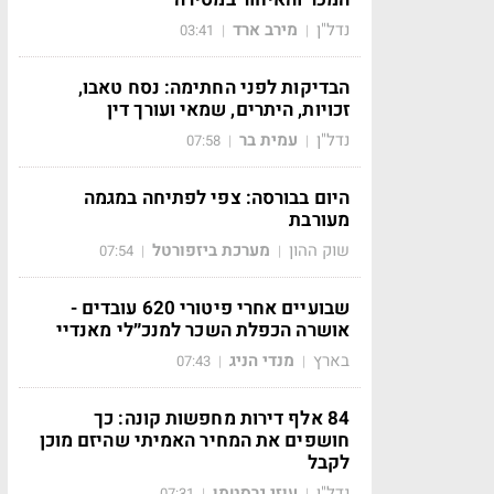
נדל"ן
מירב ארד
03:41
|
|
הבדיקות לפני החתימה: נסח טאבו,
זכויות, היתרים, שמאי ועורך דין
נדל"ן
עמית בר
07:58
|
|
היום בבורסה: צפי לפתיחה במגמה
מעורבת
שוק ההון
מערכת ביזפורטל
07:54
|
|
שבועיים אחרי פיטורי 620 עובדים -
אושרה הכפלת השכר למנכ״לי מאנדיי
בארץ
מנדי הניג
07:43
|
|
84 אלף דירות מחפשות קונה: כך
חושפים את המחיר האמיתי שהיזם מוכן
לקבל
נדל"ן
עוזי גרסטמן
07:31
|
|