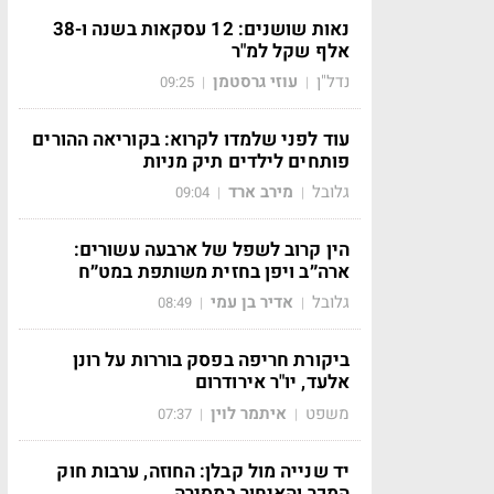
נאות שושנים: 12 עסקאות בשנה ו-38
אלף שקל למ"ר
נדל"ן
עוזי גרסטמן
09:25
|
|
עוד לפני שלמדו לקרוא: בקוריאה ההורים
פותחים לילדים תיק מניות
גלובל
מירב ארד
09:04
|
|
הין קרוב לשפל של ארבעה עשורים:
ארה״ב ויפן בחזית משותפת במט״ח
גלובל
אדיר בן עמי
08:49
|
|
ביקורת חריפה בפסק בוררות על רונן
אלעד, יו"ר אירודרום
משפט
איתמר לוין
07:37
|
|
יד שנייה מול קבלן: החוזה, ערבות חוק
המכר והאיחור במסירה