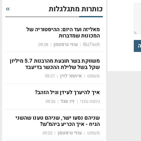
כותרות מתגלגלות
מאליזה ועד היום: ההיסטוריה של
המכונות שמדברות
BizTech
עוזי גרסטמן
ה
09:28
|
|
משווקת בשר תובעת מהרבנות 5.7 מיליון
שקל בשל שלילת ההכשר בדיעבד
משפט
איתמר לוין
09:27
|
|
איך להיערך לעידן וגיל הזהב?
ניתוח טכני
זיו סגל
09:26
|
|
שניהם נסעו ישר, שניהם טענו שהשני
הגיח - איך הכריע ביהמ"ש?
משפט
עוזי גרסטמן
09:25
|
|