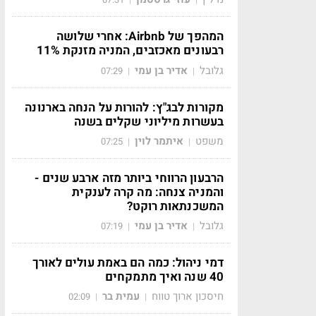
המהפך של Airbnb: אחרי שלושה
רבעונים מאכזבים, המניה מזנקת 11%
גלובל
אדיר בן עמי
07:29
|
|
מקורות לבג"ץ: להורות על הנחה בארנונה
בעשרות מיליוני שקלים בשנה
משפט
איתמר לוין
07:25
|
|
הרבעון הרווחי ביותר מזה ארבע שנים -
והמניה צנחה: מה קרה לענקית
המשכנתאות רוקט?
גלובל
אדיר בן עמי
07:19
|
|
דמי ניהול: כמה הם באמת עולים לאורך
40 שנה ואיך מתמקחים
חיסכון ארוך טווח
עמית בר
02:09
|
|