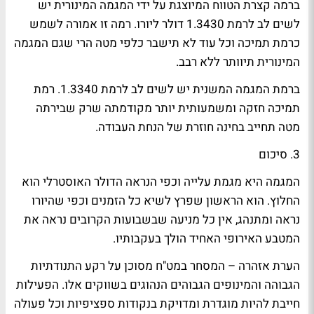
ברמה קצרת הטווח המיוצגת על ידי המגמה המינורית יש
לשים לב לרמת 1.3430 דולר ליורו. רמה זו אמורה לשמש
כרמת תמיכה וכל עוד לא תישבר כלפי מטה הרי שגם המגמה
המינורית תיוותר ללא רבב.
ברמת המגמה המשנית יש לשים לב לרמת 1.3340. רמת
תמיכה חזקה ומשמעותית יותר מקודמתה שרק שבירתה
מטה תחייב בחינה חוזרת של הנחת העבודה.
3
. סיכום
המגמה היא מגמת עלייה וכפי הנראה הדולר האוסטרלי הוא
החלוץ. הוא הראשון שפרץ לשיא כל הזמנים וכפי שהיורו
נראה ומתנהג, אין כל מניעה שבשבועות הקרובים נראה את
המטבע האירופי האחיד הולך בעקבותיו.
הערת אזהרה – המסחר במט"ח מסוכן על רקע התנודתיות
הגבוהה והמינופים הגבוהים הנהוגים בשווקים אלו. הפעילות
חייבת להיות מוגדרת ומדויקת בנקודות ספציפיות וכל פעולה