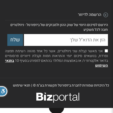
הרשמה לדיוור
הירשם לסיכום היומי של שוק ההון ולמבזקים של ביזפורטל - ניוזלטרים
חובה לכל משקיע
אני מאשר קבלת שני ניוזלטרים, אשר כל אחד מהווה רשימת תפוצה
נפרדת, בנושאים סיכום יומי והתראות חמות וקבלת דיוורים פרסומיים
בדואר אלקטרוני ו/ או באמצעות הסלולר בהתאם למפורט בסעיף 10
בתנאי
השימוש
כל הזכויות שמורות לחברת ביזפורטל תקשורת בע"מ ©
|
תנאי שימוש