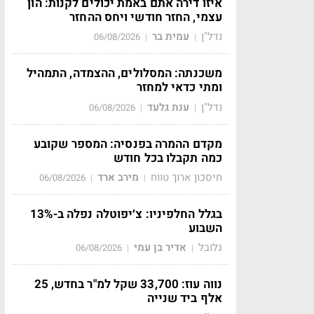
איזו דירה אתם באמת יכולים לקנות: הון
עצמי, החזר חודשי ויחס ההחזר
נדל"ן
עמית בר
06/08/2026
|
|
משכנתה: המסלולים, ההצמדה, התמהיל
ומתי כדאי למחזר
נדל"ן
ענת גלעד
06/08/2026
|
|
מקדם ההמרה בפנסיה: המספר שקובע
כמה תקבלו בכל חודש
חיסכון ארוך טווח
מירב ארד
06/08/2026
|
|
בגלל החלפיניו: צ׳יפוטלה נפלה ב-13%
השבוע
גלובל
אדיר בן עמי
06/08/2026
|
|
נווה עוז: 33,700 שקל למ"ר בחדש, 25
אלף ביד שנייה