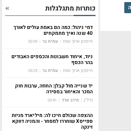
ה
כותרות מתגלגלות
דמי ניהול: כמה הם באמת עולים לאורך
40 שנה ואיך מתמקחים
חיסכון ארוך טווח
עמית בר
02:09
|
|
ניוד, איחוד חשבונות והכספים האבודים
בהר הכסף
חיסכון ארוך טווח
עמית בר
05:25
|
|
יד שנייה מול קבלן: החוזה, ערבות חוק
המכר והאיחור במסירה
נדל"ן
מירב ארד
03:41
|
|
ההצפה שכולם חיכו לה: מיליארד מניות
ספייסX שוחררו למסחר - והמניה דווקא
זינקה