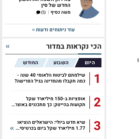
החדש של סין
|
משה כסיף
(5)
עוד ניתוחים ודעות
הכי נקראות במדור
היום
השבוע
החודש
1
שילמתם לביטוח הלאומי 40 שנה -
כמה תקבלו מהמדינה בגיל הפרישה?
2
אופציות ב-150 מיליארד שקל
תקועות בהייטק: כך מתכננים באוצר...
3
שיא חדש ביולי: הישראלים הוציאו
1.77 מיליארד שקל ביום בכרטיסי...