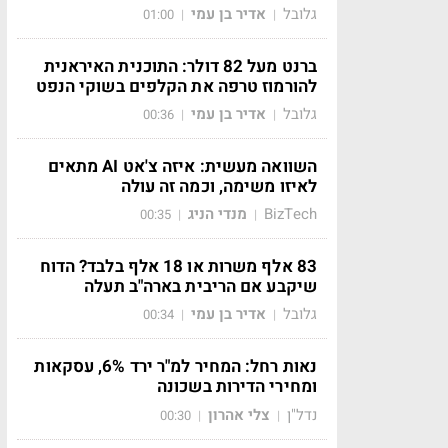
גלובל
אדיר בן עמי
01:00
|
|
ברנט מעל 82 דולר: התוכנית האיראנית
להורמוז טרפה את הקלפים בשוקי הנפט
גלובל
אדיר בן עמי
00:36
|
|
השוואה מעשית: איזה צ'אט AI מתאים
לאיזו משימה, וכמה זה עולה
BizTech
מנדי הניג
00:35
|
|
83 אלף משרות או 18 אלף בלבד? הדוח
שיקבע אם הריבית בארה"ב תעלה
גלובל
אדיר בן עמי
00:34
|
|
נאות רחל: המחיר למ"ר ירד 6%, עסקאות
ומחירי הדירות בשכונה
נדל"ן
צלי אהרון
00:30
|
|