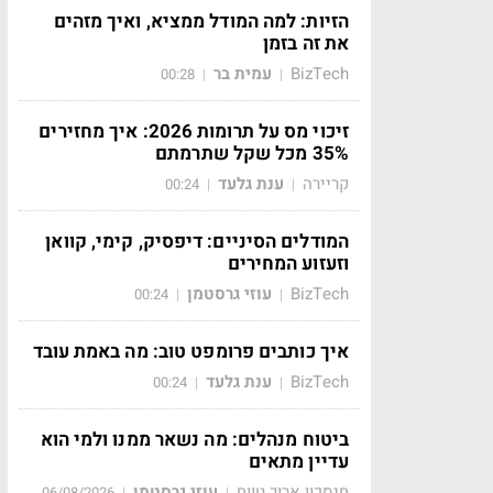
הזיות: למה המודל ממציא, ואיך מזהים
את זה בזמן
BizTech
עמית בר
00:28
|
|
זיכוי מס על תרומות 2026: איך מחזירים
35% מכל שקל שתרמתם
קריירה
ענת גלעד
00:24
|
|
המודלים הסיניים: דיפסיק, קימי, קוואן
וזעזוע המחירים
BizTech
עוזי גרסטמן
00:24
|
|
איך כותבים פרומפט טוב: מה באמת עובד
BizTech
ענת גלעד
00:24
|
|
ביטוח מנהלים: מה נשאר ממנו ולמי הוא
עדיין מתאים
חיסכון ארוך טווח
עוזי גרסטמן
06/08/2026
|
|