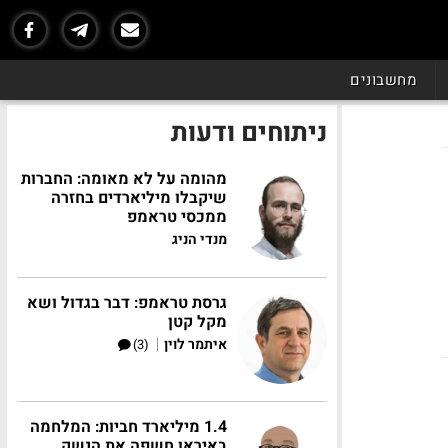
מחשבונים
ניתוחים ודעות
מהומה על לא מאומה: החברות
שיקבלו מיליארדים בחזרה
ממכסי טראמפ
מנדי הניג
גרסת טראמפ: דבר בגדול ושא
מקל קטן
|
איתמר לוין
(3)
1.4 מיליארד חביות: המלחמה
באיראן חשפה את הנשק