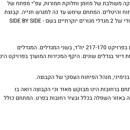
ה משולבת של מזומן וחלוקת תמורות, עפ"י מפתח של
ות פיתוח והיטלים. המתחם שימש עד כה למגרש חנייה. קבוצת
חפציבה מתכוונת להקים במתחם פרויקט ייחודי של 2 מגדלי מגורים יוקרתיים בשם SIDE BY SIDE -
בהתאם לתב"ע המאושרת במתחם, ניתן לבנות בפרויקט 217-170 יח"ד, בשני המגדלים. המגדלים
2 קומות, בהם יחידות דיור בגדלים שונים. היקף המכירות המוערך בפרויקט הינו
בנימיני, מנהל הפיתוח העסקי של הקבוצה.
מתחם ברחובות הינו מבוקש מאוד וכי הקבוצה רואה בו
רה באזור השפלה בכלל ובעיר רחובות בפרט. המתחם כולל