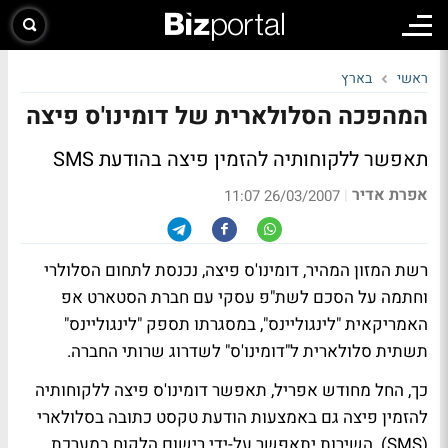
ראשי
בארץ
המהפכה הסלולארית של דומינו'ס פיצה
תאפשר ללקוחותיה להזמין פיצה בהודעת SMS
אפרת אדיר
|
26/03/2007 11:07
רשת המזון המהיר, דומינו'ס פיצה, נכנסת לתחום הסלולרי
וחתמה על הסכם לשת"פ עסקי עם חברת הסטארט אפ
האמריקאית "לינגוליינס", במסגרתו תספק "לינגוליינס"
תשתית סלולארית ל"דומינו'ס" לשדרוג שרותי החברה.
כך, החל מחודש אפריל, תאפשר דומינו'ס פיצה ללקוחותיה
להזמין פיצה גם באמצעות הודעת טקסט כתובה בסלולארי
(SMS). השירות יתאפשר על-ידי רישום הלקוח במערכת