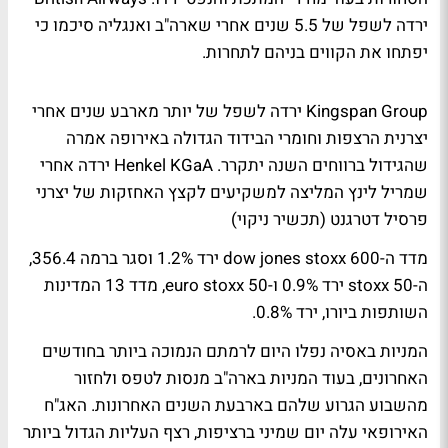
ירדה לשפל של 5.5 שנים אחרי שארה"ב ואנגליה סיכמו כי
יפתחו את הקווים בניהם לתחרות.
Kingspan Group ירדה לשפל של יותר מארבע שנים אחרי
יצרנית הרצפות וחומרי הבידוד הגדולה באירופה אמרה
שהגידול ברווחים השנה יתקרר. Henkel KGaA ירדה אחרי
שמריל לינץ המליצה למשקיעים לקצץ האחזקות של יצרני
פרסיל דטרגנט (תכשיר ניקוי)
מדד ה-dow jones stoxx 600 ירד 1.2% וסגר ברמה 356.4,
ה-stoxx 50 ירד 0.9% ו-euro stoxx 50, מדד 13 המדינות
השותפות ביורו, ירד 0.8%.
המניות באסיה נפלו היום לרמתם הנמוכה ביותר בחודשים
האחרונים, בעוד המניות בארה"ב מנסות לטפס ולחזור
מהשבוע הגרוע שלהם בארבעת השנים האחרונות. האג"ח
האירופאי עלה יום שמיני ברציפות, רצף העליות הגדול ביותר