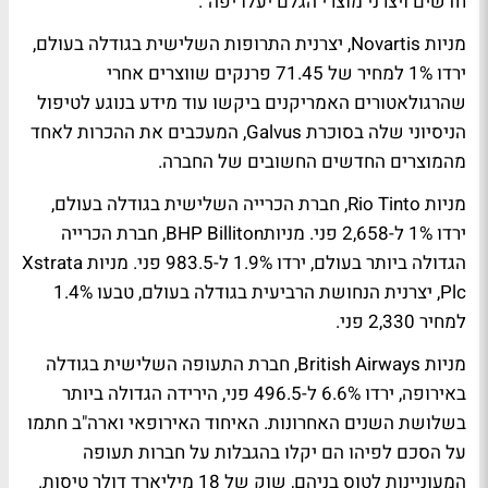
חדשים ויצרני מוצרי הגלם יעלו יפה".
מניות Novartis, יצרנית התרופות השלישית בגודלה בעולם,
ירדו 1% למחיר של 71.45 פרנקים שווצרים אחרי
שהרגולאטורים האמריקנים ביקשו עוד מידע בנוגע לטיפול
הניסיוני שלה בסוכרת Galvus, המעכבים את ההכרות לאחד
מהמוצרים החדשים החשובים של החברה.
מניות Rio Tinto, חברת הכרייה השלישית בגודלה בעולם,
ירדו 1% ל-2,658 פני. מניותBHP Billiton, חברת הכרייה
הגדולה ביותר בעולם, ירדו 1.9% ל-983.5 פני. מניות Xstrata
Plc, יצרנית הנחושת הרביעית בגודלה בעולם, טבעו 1.4%
למחיר 2,330 פני.
מניות British Airways, חברת התעופה השלישית בגודלה
באירופה, ירדו 6.6% ל-496.5 פני, הירידה הגדולה ביותר
בשלושת השנים האחרונות. האיחוד האירופאי וארה"ב חתמו
על הסכם לפיהו הם יקלו בהגבלות על חברות תעופה
המעוניינות לטוס בניהם, שוק של 18 מיליארד דולר טיסות.