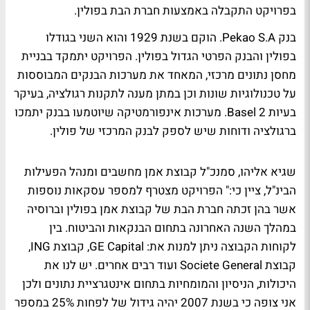
בפרויקט התקבלה באמצעות חברת הבת בפולין.
בנק Pekao S.A. הוקם בשנת 1929 והוא השני בגודלו
בפולין והבנק הפרטי הגדול בפולין. הפרויקט יתמקד בבניית
מחסן נתונים מרכזי, המאחד את מערכות הבנקים המבוססות
על טכנולוגיות שונות וכן במתן מענה לתקנות רגולציה, בעיקר
בעיות Basel 2. מערכות אינפורמטיקה שיוטמעו בבנק יתמכו
ברגולציה ודוחות שיש לספק לבנק המרכזי של פולין.
שגיא אליהו, סמנכ"ל קבוצת אמן מחשבים ומנהל הפעילות
הבינ"ל, ציין כי:" הפרויקט מצטרף למספר עסקאות נוספות
אשר בהן זכתה חברת הבת של קבוצת אמן בפולין וברוסיה
במהלך השנה האחרונה בתחום הבנקאות והביטוח. בין
לקוחות הקבוצה ניתן למנות את: GE Capital, קבוצת ING,
קבוצת Societe General ועוד רבים אחרים. יש לנו את
היכולות, הניסיון והמומחיות בתחום אינטגרציית נתונים ולכן
אני צופה כי בשנת 2007 יהיה גידול של לפחות 25% במספר