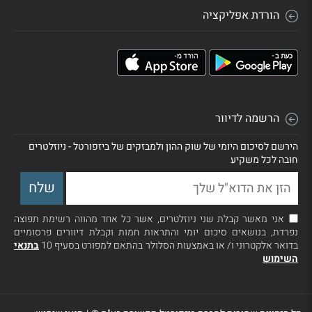
הורדת אפליקציה
הרשמה לדיוור
הירשם לסיכום היומי של שוק ההון ולמבזקים של ביזפורטל - ניוזלטרים
חובה לכל משקיע
אני מאשר קבלת שני ניוזלטרים, אשר כל אחד מהווה רשימת תפוצה
נפרדת, בנושאים סיכום יומי והתראות חמות וקבלת דיוורים פרסומיים
בדואר אלקטרוני ו/ או באמצעות הסלולר בהתאם למפורט בסעיף 10
בתנאי
השימוש