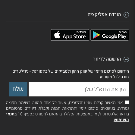
הורדת אפליקציה
הרשמה לדיוור
הירשם לסיכום היומי של שוק ההון ולמבזקים של ביזפורטל - ניוזלטרים
חובה לכל משקיע
אני מאשר קבלת שני ניוזלטרים, אשר כל אחד מהווה רשימת תפוצה
נפרדת, בנושאים סיכום יומי והתראות חמות וקבלת דיוורים פרסומיים
בדואר אלקטרוני ו/ או באמצעות הסלולר בהתאם למפורט בסעיף 10
בתנאי
השימוש