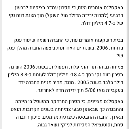
באקסלנס אומרים היום, כי תפרון עמדה בציפיות לרבעון
הרביעי (למרות ירידת הדולר מול השקל) תוך הצגת רווח נקי
של כ-4.7 מיליון דולר.
בבית השקעות אומרים עוד, כי החברה רשמה שיפור ענק
בדוחות 2006. בשנתיים האחרונות ביצעה החברה מהלך ענק
של
צמיחה גבוהה תוך התייעלות תפעולית. בשנת 2006 השיגה
תפרון רווח נקי בסך כ 18.4- מיליון דולר לעומת כ-3.3 מיליון
דולר בלבד בשנת 2005 . מנגד, מחיר מניית החברה ירד
בעקביות מאז 5/06 תוך ירידה חדה לאחרונה.
באקסלנס מציינים, כי תפרון התרחקה מהשפל בו הייתה
והתבגרה כך שבאופן טבעי צמיחתה בשנים הקרובות תואט.
מאידך, החברה התבססה כיצרנית מזומנים, סיכון החברה
פחת, ופוטנציאל המכירות לנייקי נשאר גבוה.