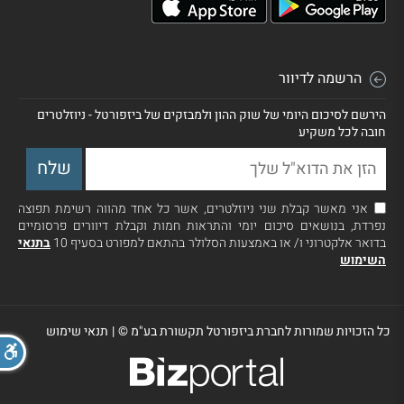
הרשמה לדיוור
הירשם לסיכום היומי של שוק ההון ולמבזקים של ביזפורטל - ניוזלטרים
חובה לכל משקיע
אני מאשר קבלת שני ניוזלטרים, אשר כל אחד מהווה רשימת תפוצה
נפרדת, בנושאים סיכום יומי והתראות חמות וקבלת דיוורים פרסומיים
בדואר אלקטרוני ו/ או באמצעות הסלולר בהתאם למפורט בסעיף 10
בתנאי
השימוש
כל הזכויות שמורות לחברת ביזפורטל תקשורת בע"מ ©
|
תנאי שימוש