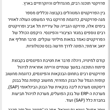
פרויקטי תוכנה רבים, מהגדולים והיוקרתיים בארץ.
בין הפרויקטים המנוהלים בקבוצה נכללים מספר
מגה-פרויקטים, כדוגמת פרויקט בתי המשפט העולה לאוויר
בימים אלה, פרויקט הגבייה של עיריית תל אביב ופרויקטים
רבים נוספים במגזר הציבורי והפיננסי. היקפם הכולל של
הפרויקטים נאמד במאות מיליוני שקלים. פרבר תחליף את
יואב ארמוני, הפונה לדרך חדשה בנס טכנולוגיות.
קודם למינויה, ניהלה פרבר את חטיבת הפיננסים בקבוצת
פיתוח התוכנה במשך שנתיים והייתה אחראית לניהול
פרויקטים רבים בתחום הבנקאות והפיננסים, כדוגמת מחשוב
קופות הגמל של הבנק המזרחי, מחשוב קופות גמל בבנק
דיסקונט מערכת ליבה בנקאית של הבנק הבינלאומי (SAP),
מערכת ה-ERP של בנק הפועלים, מערכת לניהול תביעות
בחברת כלל (SAP) ועוד.
שחר אפעל, נשיא נס ישראל, אמר כי "מינויה של יפה פרבר