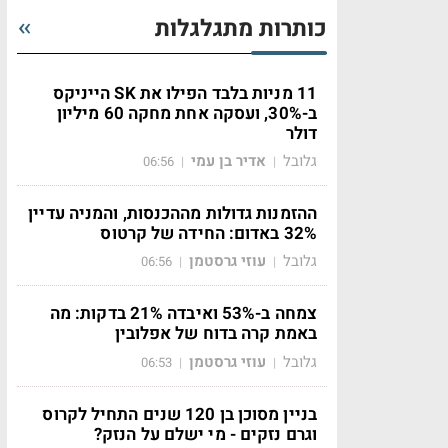
כותרות מתגלגלות
11 מניות בלבד הפילו את SK הייניקס
ב-30%, ועסקה אחת מחקה 60 מיליון
דולר
גלובל
אדיר בן עמי
06:56
|
|
ההזמנות גדולות מההכנסות, והמניה עדיין
32% באדום: החידה של קרטוס
גלובל
עוזי גרסטמן
06:56
|
|
צמחה ב-53% ואיבדה 21% בדקות: מה
באמת קרה בדוח של אפלובין
גלובל
עוזי גרסטמן
06:53
|
|
בניין מסוכן בן 120 שנים התחיל לקרוס
וגרם נזקים - מי ישלם על הנזק?