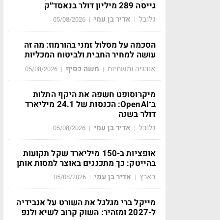
גייסה 289 מיליון דולר בנאסד״ק
גלובל
אדיר בן עמי
05/08/2026
|
|
הסכמה על מסלול זמני בהורמוז: מה זה
עושה למחיר החבית ולביטוח המכליות
אנרגיה ותשתיות
משה כסיף
05/08/2026
|
|
מיקרוסופט חשפה את היקף התלות
ב־OpenAI: הכנסות של 24.1 מיליארד
דולר בשנה
גלובל
אדיר בן עמי
05/08/2026
|
|
אופציות ב-150 מיליארד שקל תקועות
בהייטק: כך מתכננים באוצר למסות אותן
בארץ
אדיר בן עמי
05/08/2026
|
|
מייקל ברי מגלגל את השורט על אנבידיה
ל-2027 ומזהיר: השוק קרוב לשיא ולנפ