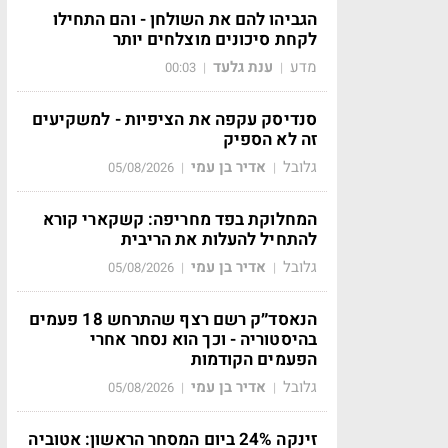
הגביהו להם את השולחן - והם התחילו
לקחת סיכונים מוצלחים יותר
מדע
ענת גלעד
00:03
|
|
סנדיסק עקפה את הציפיות - למשקיעים
זה לא הספיק
גלובל
אדיר בן עמי
05/08/2026
|
|
המחלוקת בפד מחריפה: קשקארי קורא
להתחיל להעלות את הריבית
גלובל
אדיר בן עמי
05/08/2026
|
|
הנאסד״ק רשם רצף שהתרחש 18 פעמים
בהיסטוריה - וכך הוא נסחר אחרי
הפעמים הקודמות
גלובל
אדיר בן עמי
05/08/2026
|
|
זינקה 24% ביום המסחר הראשון: אטוביה