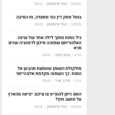
משפט
עוזי גרסטמן
06:52
|
|
בוטל פסק דין נגד מסעדה, וזו הסיבה
משפט
עוזי גרסטמן
04:00
|
|
גיל המוח מתוך לילה אחד של שינה:
האלגוריתם שמזהה סיכון לדמנציה שנים
מרא
מדע
ענת גלעד
00:40
|
|
מולקולת השומן שנוסעת מהבטן אל
המוח: כך השמנה מקדמת אלצהיימר
מדע
מירב ארד
00:09
|
|
האם ניתן להוציא צו עיכוב יציאה מהארץ
על תושב חוץ?
משפט
עוזי גרסטמן
00:05
|
|