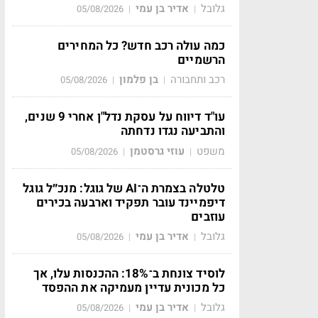
גלובל
אדיר בן עמי
05/08/2026
|
|
כמה עולה רכב חדש? כל המחירים
הרשמיים
רכב ותחבורה
בן פלמון
05/08/2026
|
|
עו"ד דיווח על עסקת נדל"ן אחרי 9 שנים,
והתביעה נגדו נדחתה
משפט
עוזי גרסטמן
05/08/2026
|
|
טלטלה בצמרת ה־AI של גוגל: מנכ״ל גוגל
דיפמיינד עובר תפקיד וארבעה בכירים
עוזבים
גלובל
אדיר בן עמי
05/08/2026
|
|
לוסיד צונחת ב־18%: ההכנסות עלו, אך
כל מכונית עדיין מעמיקה את ההפסד
גלובל
אדיר בן עמי
05/08/2026
|
|