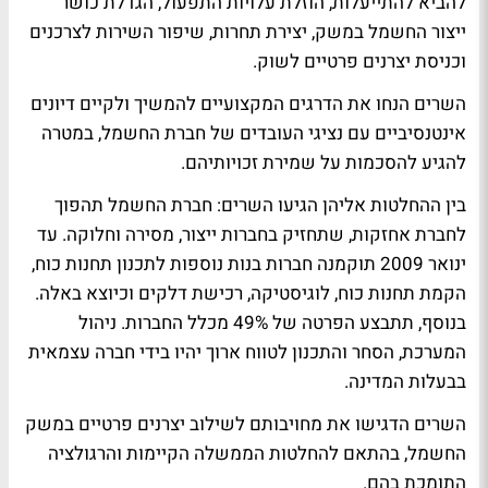
להביא להתייעלות, הוזלת עלויות התפעול, הגדלת כושר
ייצור החשמל במשק, יצירת תחרות, שיפור השירות לצרכנים
וכניסת יצרנים פרטיים לשוק.
השרים הנחו את הדרגים המקצועיים להמשיך ולקיים דיונים
אינטנסיביים עם נציגי העובדים של חברת החשמל, במטרה
להגיע להסכמות על שמירת זכויותיהם.
בין ההחלטות אליהן הגיעו השרים: חברת החשמל תהפוך
לחברת אחזקות, שתחזיק בחברות ייצור, מסירה וחלוקה. עד
ינואר 2009 תוקמנה חברות בנות נוספות לתכנון תחנות כוח,
הקמת תחנות כוח, לוגיסטיקה, רכישת דלקים וכיוצא באלה.
בנוסף, תתבצע הפרטה של 49% מכלל החברות. ניהול
המערכת, הסחר והתכנון לטווח ארוך יהיו בידי חברה עצמאית
בבעלות המדינה.
השרים הדגישו את מחויבותם לשילוב יצרנים פרטיים במשק
החשמל, בהתאם להחלטות הממשלה הקיימות והרגולציה
התומכת בהם.