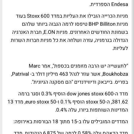
Endesa הספרדית.
מניות הכרייה הובילו את העליות במדד Stoxx 600 בעוד
מניות BHP Billiton טיפסו לרמה הגבוה ביותר שלהם
בשמונת החודשים האחרונים. מניות E.ON, חברת האנרגיה
הגדולה בגרמניה, עזרה ושלחה את כל מניות חברות השרות
לעליות.
"לתעשייה יש הרבה מזומנים בכספת", אמר Marc
Boukhobza, אשר עוזר לנהל 463 מיליון דולר ב- Patrival,
בפריס. בייבאק ודיווידנדים "הם מסקנה הגיונית".
מדד ה-dow jones stoxx 600 הוסיף 0.3% וסגר ברמה
381.62, ה-stoxx 50 הוסיף 0.1% ו-euro stoxx 50, מדד 13
המדינות השותפות ביורו, עלה 0.4%.
המדדים המובילים עלו ב-15 מתוך 18 הבורסות באירופה:
מדד הדאקס עלה 0.58% לרמה של 6,875 הנקודות. מדד