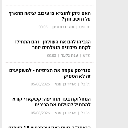
האם ניתן להוציא צו עיכוב יציאה מהארץ
על תושב חוץ?
משפט
עוזי גרסטמן
00:05
|
|
הגביהו להם את השולחן - והם התחילו
לקחת סיכונים מוצלחים יותר
מדע
ענת גלעד
00:03
|
|
סנדיסק עקפה את הציפיות - למשקיעים
זה לא הספיק
גלובל
אדיר בן עמי
05/08/2026
|
|
המחלוקת בפד מחריפה: קשקארי קורא
להתחיל להעלות את הריבית
גלובל
אדיר בן עמי
05/08/2026
|
|
הנאסד״ק רשם רצף שהתרחש 18 פעמים