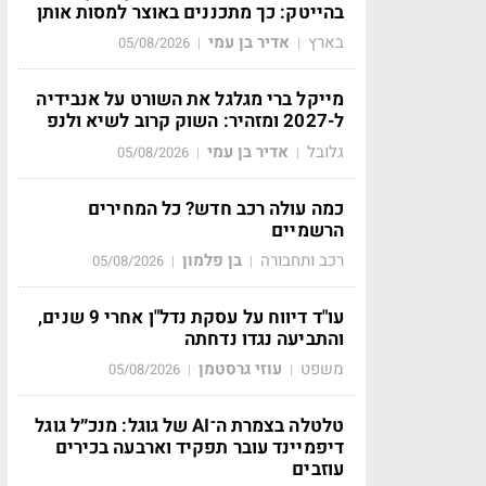
בהייטק: כך מתכננים באוצר למסות אותן
בארץ
אדיר בן עמי
05/08/2026
|
|
מייקל ברי מגלגל את השורט על אנבידיה
ל-2027 ומזהיר: השוק קרוב לשיא ולנפ
גלובל
אדיר בן עמי
05/08/2026
|
|
כמה עולה רכב חדש? כל המחירים
הרשמיים
רכב ותחבורה
בן פלמון
05/08/2026
|
|
עו"ד דיווח על עסקת נדל"ן אחרי 9 שנים,
והתביעה נגדו נדחתה
משפט
עוזי גרסטמן
05/08/2026
|
|
טלטלה בצמרת ה־AI של גוגל: מנכ״ל גוגל
דיפמיינד עובר תפקיד וארבעה בכירים
עוזבים