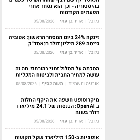
בהיסטוריה - וכך הוא נסחר אחרי
הפעמים הקודמות
גלובל
אדיר בן עמי
05/08/2026
|
|
זינקה 24% ביום המסחר הראשון: אטוביה
גייסה 289 מיליון דולר בנאסד״ק
גלובל
אדיר בן עמי
05/08/2026
|
|
הסכמה על מסלול זמני בהורמוז: מה זה
עושה למחיר החבית ולביטוח המכליות
אנרגיה ותשתיות
משה כסיף
05/08/2026
|
|
מיקרוסופט חשפה את היקף התלות
ב־OpenAI: הכנסות של 24.1 מיליארד
דולר בשנה
גלובל
אדיר בן עמי
05/08/2026
|
|
אופציות ב-150 מיליארד שקל תקועות