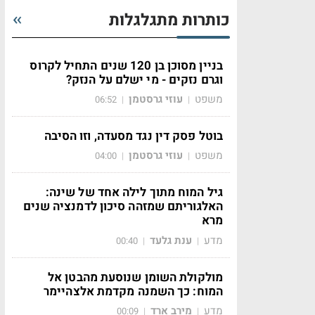
כותרות מתגלגלות
בניין מסוכן בן 120 שנים התחיל לקרוס
וגרם נזקים - מי ישלם על הנזק?
משפט
עוזי גרסטמן
06:52
|
|
בוטל פסק דין נגד מסעדה, וזו הסיבה
משפט
עוזי גרסטמן
04:00
|
|
גיל המוח מתוך לילה אחד של שינה:
האלגוריתם שמזהה סיכון לדמנציה שנים
מרא
מדע
ענת גלעד
00:40
|
|
מולקולת השומן שנוסעת מהבטן אל
המוח: כך השמנה מקדמת אלצהיימר
מדע
מירב ארד
00:09
|
|