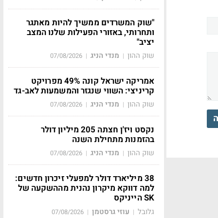
"שוק המשרדים ממשיך להיות מאתגר
ותחרותי, באזורי הפעילות שלנו המצב
יציב"
שוק ההון
מנדי הניג
07/08/2026
|
|
אמריקה ישראל קונה 49% מפרויקט
קריניצי: השווי שנגזר והמשמעות לאב-גד
שוק ההון
מנדי הניג
07/08/2026
|
|
ה
נקסט ויז'ן חצתה 205 מיליון דולר
בהזמנות מתחילת השנה
שוק ההון
מנדי הניג
07/08/2026
|
|
38 מיליארד דולר למפעלי זיכרון חדשים:
למה דווקא מיקרון נהנית מההשקעה של
SK הייניקס
גלובל
עוזי גרסטמן
07/08/2026
|
|