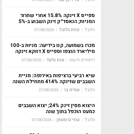
ספייס X זינקה 15.8% אחרי שחרור
המניות; הנאסד״ק זינק השבוע ב-5%
גלובל
צוות גלובל
07/08/2026
|
|
מכרו בשמועה, קנו בידיעה: מניות ב-100
מיליארד הוצפו וספייס X דווקא זינקה
ניתוחים ודעות
ענת גלעד
07/08/2026
|
|
שיא רביעי ברציפות באירופה: מניית
השבבים שזינקה 414% מתחילת השנה
גלובל
עמית בר
07/08/2026
|
|
היצוא מסין זינק 24%; יצוא השבבים
כמעט הוכפל בתוך שנה
גלובל
עוזי גרסטמן
07/08/2026
|
|