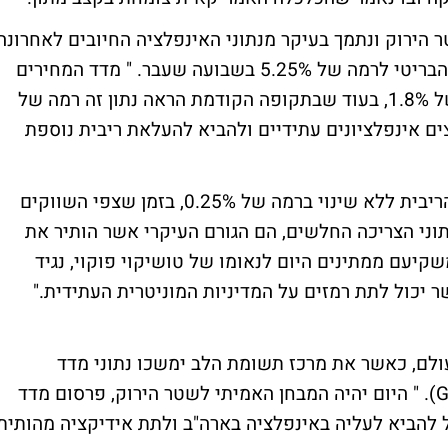
הירוק ונתמך בעיקר מנתוני האינפלציה החיובים לאחרונה
והעלאת הריבית המפתיעה של הבנק המרכזי הבריטי לרמה של 5.25% בשבועה שעבר. " מדד המחירים
לצרכן אשר פורסם ביום שלישי, עלה לרמה של 1.8%, בעוד שבתקופה הקודמת הראה נתון זה רמה של
חצים אינפלציונים עתידיים ולהביא להעלאת ריבית נוספת
הבוקר השאיר בנק המרכזי היפני (BOJ) את הריבית ללא שינוי ברמה של 0.25%, בזמן שצפי השווקים
עליה של רבע אחוז לרמה של 0.5%. "נתוני הצריכה החלשים, הם הגורם העיקרי אשר הותיר את
משקיעם ממתינים היום לנאומו של טושיקוי פוקוי, נגיד
רכזי של יפן בשעה 6:30 (GMT), אשר יכול לתת רמזים על המדיניות המוניטרית העתידית."
עולם, כאשר את מרכז תשומת הלב ימשכו נתוני מדד
המחירים לצרכן באמריקה בשעה 13:30 (GMT). " היום יהיה המבחן האמיתי לשטר הירוק, פרסום מדד
ל להביא לעליה באינפלציה בארה"ב ולתת אידיקציה מהותית