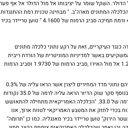
הדולר. השקל שומר על יציבותו אל מול הדולר אל אף פער
 הכלכלה המתונים מארה"ב. " מבחינה טכנית רמת ההתנגדות
המשמעותית עומדת סביב הרמות של 4.2600 ורמת תמיכה סביב הרמות של 4.1600 " טוען טריידר בכיר
 כנגד העיקריים, זאת על רקע נתוני כלכלה מתונים
משקיעים באשר למדיניות המוניטרית של הורדת ריבית
הפד. כעת נסחר הדולר סביב הרמות של 1.2970 אל מול האירו ,סביב הרמות של 1.9730 וסביב הרמות
אתמול פורסמו נתונים מעודדים מארה"ב, ביניהם נתוני מדד המחירים ליצרן אשר הראו עליה של 0.3%
מעל צפי השווקים ועמדו על רמה של 0.9% ובנוסף סקר שוק הדיור הראה עליה לרמה של 35.0 נקודות
כאשר הקונצנזוס בקרב האנליסטים עמד על רמה של 33.0. "הכלכלה האמריקאית מתחילה להתאושש
וח בכדי לחזק את המטבע האמריקאי לטווח ארוך, אנו
טר הירוק" טוען טריידר בכיר מאנגליה. כמו כן "תרומה"
קה ובו נאמר שהכלכלה האמריקאית צומחת בקצב מתון.