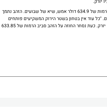
 יורק.
זהב: החוזה העתידי על הזהב עלה ואף הגיע לרמות של 634.9 דולר אמש, שיא של שבועים. הזהב נתמך
. "כל עוד אין בטחון בשטר הירוק המשקיעים פותחים
פוזיציות קניה על הזהב" מוסר דילר בכיר מניו יורק. כעת נסחר החוזה על הזהב סביב הרמות של 633.85