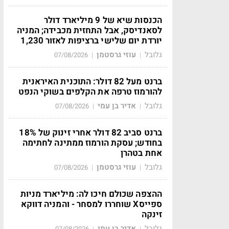
הכנסות שיא של 9 מיליארד דולר
לסאנדיסק, אבל התחזית מכבידה; המניה
יורדת יום שלישי ברציפות לאזור 1,230
גלובל
עוזי גרסטמן
07/08/2026
|
|
ברנט מעל 82 דולר: התוכנית האיראנית
להורמוז טרפה את הקלפים בשוקי הנפט
גלובל
אדיר בן עמי
07/08/2026
|
|
ברנט סביב 82 דולר אחרי זינוק של 18%
בחודש; עסקת הורמוז ממתינה לחתימה
אחת בטהרן
גלובל
עוזי גרסטמן
07/08/2026
|
|
ההצפה שכולם חיכו לה: מיליארד מניות
ספייסX שוחררו למסחר - והמניה דווקא
זינקה
גלובל
אדיר בן עמי
07/08/2026
|
|