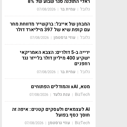
ראלי התוכנה סגר שבוע של 8%
גלובל
עמית בר
07/08/2026
|
|
המבחן של אייבל: ברקשייר מדווחת מחר
עם קופת שיא של 397 מיליארד דולר
גלובל
עוזי גרסטמן
07/08/2026
|
|
ירייה ב-5 דולרים: הצבא האמריקאי
ישקיע 400 מיליון דולר בלייזר נגד
רחפנים
גלובל
עמית בר
07/08/2026
|
|
מטא, xAI והמודלים הפתוחים
BizTech
ענת גלעד
07/08/2026
|
|
AI לעצמאים ולעסקים קטנים: איפה זה
חוסך כסף בפועל
BizTech
עוזי גרסטמן
07/08/2026
|
|