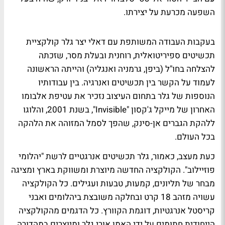
השפעה מכרעת על יצירתו.
בעקבות העבודה המשותפת עם דאלי יצר גלר קולקציית
תכשיטים ספיריטואלית, רוחנית ובעלת מסר, שזכתה
להצלחה בחו"ל (ביפן, גרמניה ואנגליה) והייתה הראשונה
לעמוד על הקשר בין תכשיטים ואנרגיה. בין עבודותיו
הנוספות של גלר בתחום העיצוב נזכיר את עטיפת אלבומו
האחרון של מייקל ג'קסון "Invisible", בשנת 2001, והלוגו
ללהקת הגברים אן-סינק, שהפך לסמל המזוהה את הלהקה
בכל העולם.
כעת מעצב, כאמור, גלר תכשיטים אנרגטיים לרשת "יהלומי
פוזיילוב". הקולקציה החדשה מיוצרת ומשווקת בארץ ומציגה
מבחר של תליונים, קמעות, טבעות ועגילים. כל הקולקציה
עשויה מזהב 18 קרט ובחלקה משובצת ביהלומים ואבני
קריסטל אנרגטיות, דוגמת הקוורץ. כל הדגמים מהקולקציה
הייחודית חתומים על ידי האמן אורי גלר ומיוצרים במהדורה