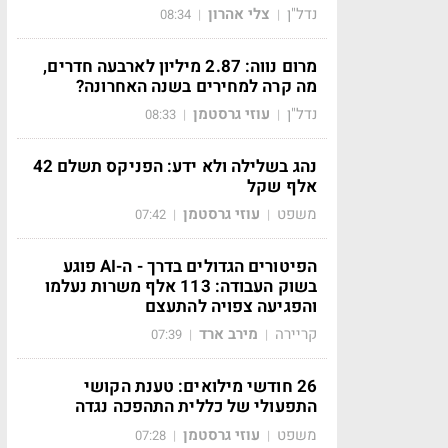
נדל"ן
צלי אהרון
08:34
|
|
מרום נווה: 2.87 מיליון לארבעה חדרים,
מה קרה למחירים בשנה האחרונה?
נדל"ן
עוזי גרסטמן
08:33
|
|
נהג בשלילה ולא ידע: הפניקס תשלם 42
אלף שקל
משפט
עוזי גרסטמן
07:42
|
|
הפיטורים הגדולים בדרך - ה-AI פוגע
בשוק העבודה: 113 אלף משרות נעלמו
והפגיעה צפויה להתעצם
קריירה
מירב ארד
07:39
|
|
26 חודשי מילואים: טענת הקושי
התפעולי של כללית התהפכה נגדה
משפט
עוזי גרסטמן
07:28
|
|