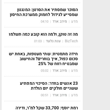
הסוכר שמסתיר את הסרטן: המנגנון
שמסייע לגידול לחמוק ממערכת החיסון
מדע
מירב ארד
04:10
|
|
מה זה טוקן, ולמה הוא קובע כמה תשלמו
BizTech
ענת גלעד
01:03
|
|
חידה מתמטית: שתי מעטפות, באחת יש
סכום כפול, איך בוחרים? והחישוב
שמבטיח רווח של 25%
מדע
מירב ארד
05:02
|
|
23 אנשים בחדר: הסיכוי המפתיע
ששניים חולקים יום הולדת
מדע
מירב ארד
00:51
|
|
רמת יוסף: 33,700 שקל למ"ר, ודירה