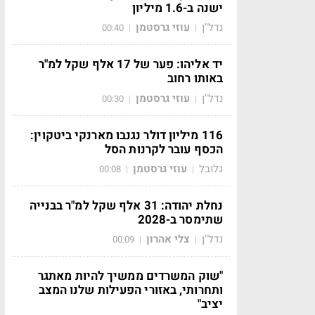
ישנה ב-1.6 מיליון
נדל"ן
עוזי גרסטמן
00:40
|
|
יד אליהו: פער של 17 אלף שקל למ"ר
באותו רחוב
נדל"ן
עוזי גרסטמן
00:30
|
|
116 מיליון דולר נגנבו מארנקי ביטקוין:
הכסף עובר לקרנות הסל
גלובל
עוזי גרסטמן
00:08
|
|
נחלת יהודה: 31 אלף שקל למ"ר בבנייה
שתימסר ב-2028
נדל"ן
צלי אהרון
00:09
|
|
"שוק המשרדים ממשיך להיות מאתגר
ותחרותי, באזורי הפעילות שלנו המצב
יציב"