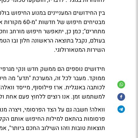
להתחרות בגוגל". לדבריו, הושקעו סכומי כסף
בין החידושים המעניינים במנוע החיפוש בול
מבטיחים חיפוש
מתחרים"; כמן כן, יתאפשר חיפוש מורחב וחכ
בעולם, נקבל בתוצאה הראשונה חלון ובו הטמ
השירות המטאורולוגי.
חידושים נוספים הם ממשק חדש ונקי מגרפיק
ממוקד. מעבר לכל זה, המערכת "תדע" מה חי
לכותבה באנגלית. ארז פילוסוף, מייסד וואלה
למשתמש זמן. אנו רוצים ללחוץ פעם אחת ולק
פרסומות בהתאם למילות החיפוש אותם הקליד 
תוצאות טובות וזהו השילוב החכם ביותר", אמר