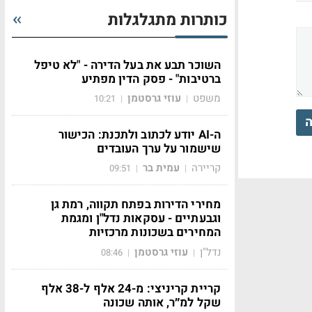
כותרות מתגלגלות
השוכר תבע את בעל הדירה - "לא טיפל
ברטיבות" - פסק הדין מפתיע
משפט
עוזי גרסטמן
10:21
|
|
ה
ה-AI יודע לכתוב ולתכנת: הכישור
שישמור על ערך העובדים
קריירה
עמית בר
09:51
|
|
מחירי הדירות בפתח תקווה, רמת גן
וגבעתיים - עסקאות נדל"ן ומגמת
המחירים בשכונות מרכזיות
נדל"ן
עוזי גרסטמן
08:46
|
|
קריית קריניצי: מ-24 אלף ל-38 אלף
שקל למ״ר, אותה שכונה