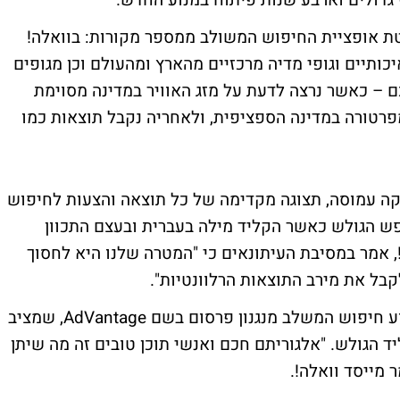
 גדולים וארבע שנות פיתוח במנוע החדש.
טת אופציית החיפוש המשולב ממספר מקורות: בוואלה!
 של חדשות "מ-60 מקורות איכותיים וגופי מדיה מרכזיים מהארץ ומהעולם וכן מגופים
ם – כאשר נרצה לדעת על מזג האוויר במדינה מסוימת
פרטורה במדינה הספציפית, ולאחריה נקבל תוצאות כמו
ה עמוסה, תצוגה מקדימה של כל תוצאה והצעות לחיפוש
פש הגולש כאשר הקליד מילה בעברית ובעצם התכוון
!, אמר במסיבת העיתונאים כי "המטרה שלנו היא לחסוך
בל את מירב התוצאות הרלוונטיות".
וואלה! חשבה גם על הצד הפרסומי, ויצרה מנוע חיפוש המשלב מנגנון פרסום בשם AdVantage, שמציב
הגולש. "אלגוריתם חכם ואנשי תוכן טובים זה מה שיתן
 מייסד וואלה!.