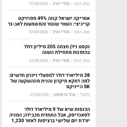
שוק ההון
מנדי הניג
07/08/2026
|
|
אמריקה ישראל קונה 49% מפרויקט
קריניצי: השווי שנגזר והמשמעות לאב-גד
שוק ההון
מנדי הניג
07/08/2026
|
|
נקסט ויז'ן חצתה 205 מיליון דולר
בהזמנות מתחילת השנה
שוק ההון
מנדי הניג
07/08/2026
|
|
38 מיליארד דולר למפעלי זיכרון חדשים:
למה דווקא מיקרון נהנית מההשקעה של
SK הייניקס
גלובל
עוזי גרסטמן
07/08/2026
|
|
הכנסות שיא של 9 מיליארד דולר
לסאנדיסק, אבל התחזית מכבידה; המניה
יורדת יום שלישי ברציפות לאזור 1,230