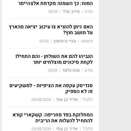
המוח: כך השמנה מקדמת אלצהיימר
מדע
מירב ארד
00:09
|
|
האם ניתן להוציא צו עיכוב יציאה מהארץ
על תושב חוץ?
משפט
עוזי גרסטמן
00:05
|
|
הגביהו להם את השולחן - והם התחילו
לקחת סיכונים מוצלחים יותר
מדע
ענת גלעד
00:03
|
|
סנדיסק עקפה את הציפיות - למשקיעים
זה לא הספיק
גלובל
אדיר בן עמי
05/08/2026
|
|
המחלוקת בפד מחריפה: קשקארי קורא
להתחיל להעלות את הריבית
גלובל
אדיר בן עמי
05/08/2026
|
|