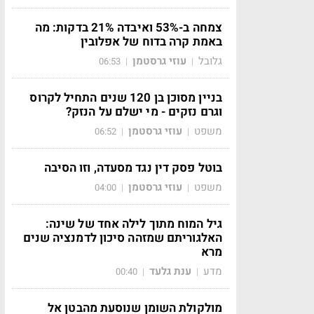
צמחה ב-53% ואיבדה 21% בדקות: מה
באמת קרה בדוח של אפלובין
גלובל
עוזי גרסטמן
06:53
|
|
בניין מסוכן בן 120 שנים התחיל לקרוס
וגרם נזקים - מי ישלם על הנזק?
משפט
עוזי גרסטמן
06:52
|
|
בוטל פסק דין נגד מסעדה, וזו הסיבה
משפט
עוזי גרסטמן
04:00
|
|
גיל המוח מתוך לילה אחד של שינה:
האלגוריתם שמזהה סיכון לדמנציה שנים
מרא
מדע
ענת גלעד
00:40
|
|
מולקולת השומן שנוסעת מהבטן אל