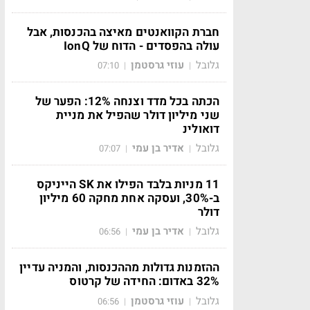
חברת הקוואנטים מאיצה בהכנסות, אבל
עולה בהפסדים - הדוח של IonQ
גלובל
עוזי גרסטמן
07:10
|
|
הכתה בכל מדד וצנחה 12%: הפער של
שני מיליון דולר שהפיל את מניית
דואולינ
גלובל
אדיר בן עמי
07:07
|
|
11 מניות בלבד הפילו את SK הייניקס
ב-30%, ועסקה אחת מחקה 60 מיליון
דולר
גלובל
אדיר בן עמי
06:56
|
|
ההזמנות גדולות מההכנסות, והמניה עדיין
32% באדום: החידה של קרטוס
גלובל
עוזי גרסטמן
06:56
|
|