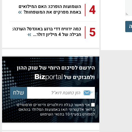
4
השמועות הופרכו: האם המילואים
באמת מפרקים את המשפחות?
ה
5
כמה ירוויח דדי ברנע באונדס? הערכה:
חבילה של 4 מיליון דולר...
הירשם לסיכום היומי של שוק ההון
ולמבזקים של
אני מאשר קבלת ניוזלטרים ודיוורים פרסומיים
בדואר אלקטרוני ו/או באמצעות הסלולר בהתאם
למפורט בסעיף 10 בתנאי השימוש