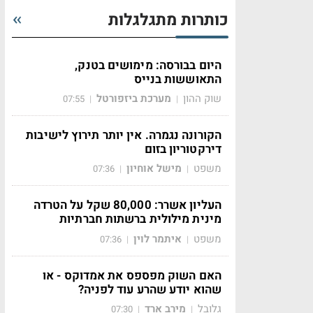
כותרות מתגלגלות
היום בבורסה: מימושים בטנק,
התאוששות בנייס
שוק ההון
מערכת ביזפורטל
07:55
|
|
הקורונה נגמרה. אין יותר תירוץ לישיבות
דירקטוריון בזום
משפט
מישל אוחיון
07:36
|
|
העליון אשרר: 80,000 שקל על הטרדה
מינית מילולית ברשתות חברתיות
משפט
איתמר לוין
07:36
|
|
האם השוק מפספס את אמדוקס - או
שהוא יודע שהרע עוד לפניה?
גלובל
מירב ארד
07:30
|
|