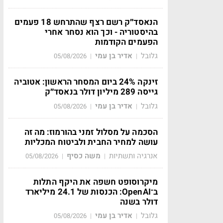
הנאסד״ק רשם רצף שהתרחש 18 פעמים
בהיסטוריה - וכך הוא נסחר אחרי
הפעמים הקודמות
גלובל
אדיר בן עמי
05/08/2026
|
|
זינקה 24% ביום המסחר הראשון: אטוביה
גייסה 289 מיליון דולר בנאסד״ק
גלובל
אדיר בן עמי
05/08/2026
|
|
הסכמה על מסלול זמני בהורמוז: מה זה
עושה למחיר החבית ולביטוח המכליות
אנרגיה ותשתיות
משה כסיף
05/08/2026
|
|
מיקרוסופט חשפה את היקף התלות
ב־OpenAI: הכנסות של 24.1 מיליארד
דולר בשנה
גלובל
אדיר בן עמי
05/08/2026
|
|