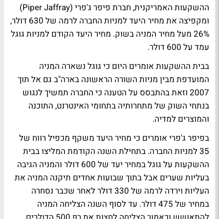
ההשקעות האמריקנית, חברת פיפר ג'פרי (Piper Jaffray)
ומקפיצה את מחיר היעד למניות החברה לרמה של 630 דולר,
26% מעל מחיר המניה בשוק. מחיר היעד הקודם למניות גוגל
עמד על 600 דולר.
בבית ההשקעות אומרים היום כי גוגל נשארה המניה
המועדפת מבין מניות השורה הראשונה בארה"ב גם אל תוך
2007 וזאת בהתבסס על הטענה כי החברה תמשיך לנגוש
בנתחי השוק של מתחרותיה בתחומי האינטרנט, התוכנה
והמוצרים למדיה.
בפיפר ג'פרי אומרים כי מחיר היעד משקף מכפיל רווח של
35 למניות החברה. בתחילת השנה הקודמת המליצו בבית
ההשקעות על גוגל במחיר יעד של 600 דולר והמניה הגיבה
בעליות שערים אבל בתוך שבועות אחדים תיקנה המניה את
העליות וירדה לרמה של 330 דולר לאחר שכבר נסחרה
במחיר של 475 דולר. עד לסוף השנה הצליחה המניה
להתאושש וכאמור הצליחה לחצות את רף 500 הדולרים