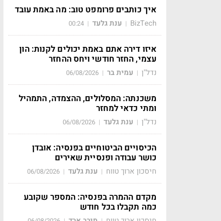
איך כותבים פרומפט טוב: מה באמת עובד
BizTech
ענת גלעד
00:24
|
|
איזו דירה אתם באמת יכולים לקנות: הון
עצמי, החזר חודשי ויחס ההחזר
נדל"ן
עמית בר
06/08/2026
|
|
משכנתה: המסלולים, ההצמדה, התמהיל
ומתי כדאי למחזר
נדל"ן
ענת גלעד
06/08/2026
|
|
הכיסויים הביטוחיים בפנסיה: אובדן
כושר עבודה ופנסיית שאירים
חיסכון ארוך טווח
ענת גלעד
06/08/2026
|
|
מקדם ההמרה בפנסיה: המספר שקובע
כמה תקבלו בכל חודש
חיסכון ארוך טווח
מירב ארד
06/08/2026
|
|