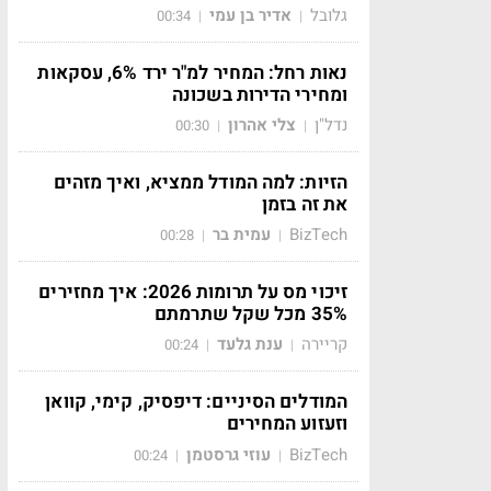
גלובל
אדיר בן עמי
00:34
|
|
נאות רחל: המחיר למ"ר ירד 6%, עסקאות
ומחירי הדירות בשכונה
נדל"ן
צלי אהרון
00:30
|
|
הזיות: למה המודל ממציא, ואיך מזהים
את זה בזמן
BizTech
עמית בר
00:28
|
|
זיכוי מס על תרומות 2026: איך מחזירים
35% מכל שקל שתרמתם
קריירה
ענת גלעד
00:24
|
|
המודלים הסיניים: דיפסיק, קימי, קוואן
וזעזוע המחירים
BizTech
עוזי גרסטמן
00:24
|
|