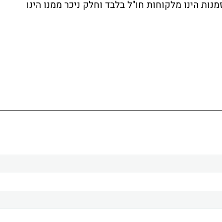
. גידול של כ-55%. צבר ההזמנות הינו מלקוחות חו"ל בלבד וחלק ניכר ממנו הינו