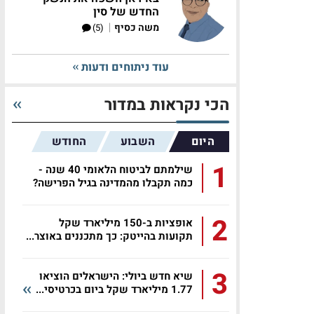
החדש של סין
|
משה כסיף
(5)
עוד ניתוחים ודעות
הכי נקראות במדור
היום
השבוע
החודש
1
שילמתם לביטוח הלאומי 40 שנה -
כמה תקבלו מהמדינה בגיל הפרישה?
2
אופציות ב-150 מיליארד שקל
תקועות בהייטק: כך מתכננים באוצר...
3
שיא חדש ביולי: הישראלים הוציאו
1.77 מיליארד שקל ביום בכרטיסי...