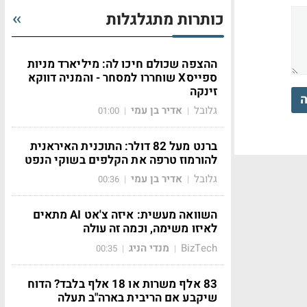
כותרות מתגלגלות
ההצפה שכולם חיכו לה: מיליארד מניות
ספייסX שוחררו למסחר - והמניה דווקא
זינקה
ה
גלובל
אדיר בן עמי
01:00
|
|
ברנט מעל 82 דולר: התוכנית האיראנית
להורמוז טרפה את הקלפים בשוקי הנפט
גלובל
אדיר בן עמי
00:36
|
|
השוואה מעשית: איזה צ'אט AI מתאים
לאיזו משימה, וכמה זה עולה
BizTech
מנדי הניג
00:35
|
|
83 אלף משרות או 18 אלף בלבד? הדוח
שיקבע אם הריבית בארה"ב תעלה