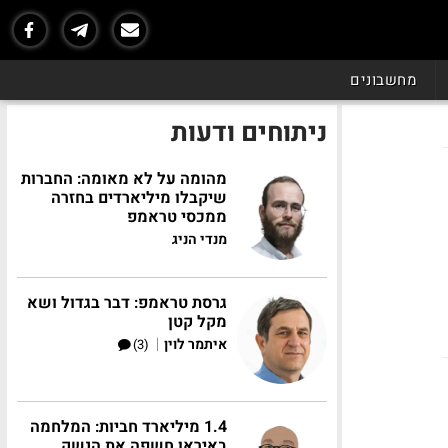
מחשבונים
ניתוחים ודעות
מהומה על לא מאומה: החברות
שיקבלו מיליארדים בחזרה
ממכסי טראמפ
מנדי הניג
גרסת טראמפ: דבר בגדול ושא
מקל קטן
|
איתמר לוין
(3)
1.4 מיליארד חביות: המלחמה
באיראן חשפה את הנשק