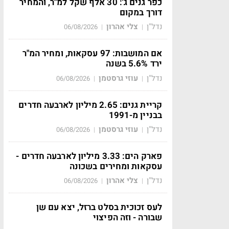
כפר גנים ג': 30 אלף שקל למ"ר, והמחיר
דורך במקום
נדל"ן
צלי אהרון
06/08/2026
|
|
אם המושבות: 97 עסקאות, ומחיר המ"ר
ירד 5.6% בשנה
נדל"ן
עוזי גרסטמן
06/08/2026
|
|
קריית גנים: 2.65 מיליון לארבעה חדרים
בבניין מ-1991
נדל"ן
עוזי גרסטמן
06/08/2026
|
|
פארק הים: 3.33 מיליון לארבעה חדרים -
עסקאות ומחירים בשכונה
נדל"ן
צלי אהרון
06/08/2026
|
|
לעס זכוכית בסלט ברזל, יצא עם שן
שבורה - וזה הפיצוי