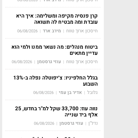
קרן פנסיה מקיפה ומשלימה: איך היא
עובדת ומה מבטיח לה תשואה
חיסכון ארוך טווח
מירב ארד
06/08/2026
|
|
ביטוח מנהלים: מה נשאר ממנו ולמי הוא
עדיין מתאים
חיסכון ארוך טווח
עוזי גרסטמן
06/08/2026
|
|
בגלל החלפיניו: צ׳יפוטלה נפלה ב-13%
השבוע
גלובל
אדיר בן עמי
06/08/2026
|
|
נווה עוז: 33,700 שקל למ"ר בחדש, 25
אלף ביד שנייה
נדל"ן
עוזי גרסטמן
06/08/2026
|
|