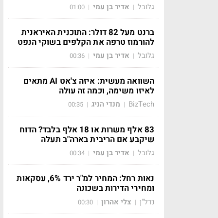
גלובל
אדיר בן עמי
01:00
|
|
ברנט מעל 82 דולר: התוכנית האיראנית
להורמוז טרפה את הקלפים בשוקי הנפט
גלובל
אדיר בן עמי
00:36
|
|
השוואה מעשית: איזה צ'אט AI מתאים
לאיזו משימה, וכמה זה עולה
BizTech
מנדי הניג
00:35
|
|
83 אלף משרות או 18 אלף בלבד? הדוח
שיקבע אם הריבית בארה"ב תעלה
גלובל
אדיר בן עמי
00:34
|
|
נאות רחל: המחיר למ"ר ירד 6%, עסקאות
ומחירי הדירות בשכונה
נדל"ן
צלי אהרון
00:30
|
|