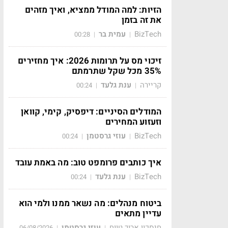
הזיות: למה המודל ממציא, ואיך מזהים
את זה בזמן
BizTech
עמית בר
00:28
|
|
זיכוי מס על תרומות 2026: איך מחזירים
35% מכל שקל שתרמתם
קריירה
ענת גלעד
00:24
|
|
המודלים הסיניים: דיפסיק, קימי, קוואן
וזעזוע המחירים
BizTech
עוזי גרסטמן
00:24
|
|
איך כותבים פרומפט טוב: מה באמת עובד
BizTech
ענת גלעד
00:24
|
|
ביטוח מנהלים: מה נשאר ממנו ולמי הוא
עדיין מתאים
חיסכון ארוך טווח
עוזי גרסטמן
06/08/2026
|
|