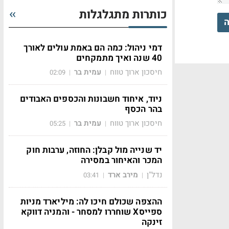
כותרות מתגלגלות
ה
דמי ניהול: כמה הם באמת עולים לאורך
40 שנה ואיך מתמקחים
חיסכון ארוך טווח
עמית בר
02:09
|
|
ניוד, איחוד חשבונות והכספים האבודים
בהר הכסף
חיסכון ארוך טווח
עמית בר
05:25
|
|
יד שנייה מול קבלן: החוזה, ערבות חוק
המכר והאיחור במסירה
נדל"ן
מירב ארד
03:41
|
|
ההצפה שכולם חיכו לה: מיליארד מניות
ספייסX שוחררו למסחר - והמניה דווקא
זינקה