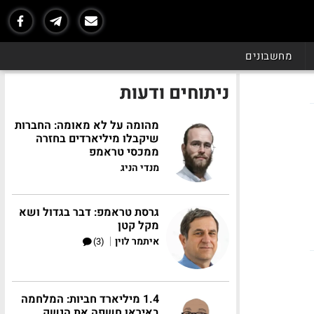
מחשבונים
ניתוחים ודעות
מהומה על לא מאומה: החברות
שיקבלו מיליארדים בחזרה
ממכסי טראמפ
מנדי הניג
גרסת טראמפ: דבר בגדול ושא
מקל קטן
|
איתמר לוין
(3)
1.4 מיליארד חביות: המלחמה
באיראן חשפה את הנשק