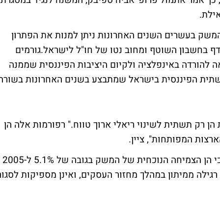
 לנפש בישראל", כך אמר אתמול פרופ' אביה ספיבק, המשנה לנגיד במסגרת
ילת.
ל המשק בעשרים השנים האחרונות ניתן למנות את הפתרון
ף בחשבון השוטף ומחוב נטו של חו"ל לישראל.גורמים
 להורדה באינפלציה ולקיום היציבות הפיננסית שממנה
שתית הפיננסית בישראל שמתבצע בשנים האחרונות בשורה
הן רק תשתית לשינוי ריאלי ארוך טווח." רפורמות אלה הן
צות המפותחות", ציין.
באותו הקשר הוסיף פרופ' ספיבק: "יש לציין כי הן הצמיחה הנוכחית של המשק בגובה של 5.1% ל-2005
2- 4.3% מבטאות יציאה רגילה ממיתון במהלך מחזור העסקים, ואינן מספיקות לסגור