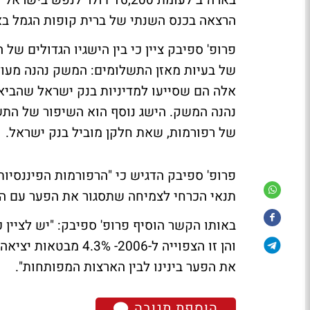
בארה"ב לעומת 16,200 דולר
הרצאה בכנס השנתי של ברית קופות הגמל בא
פרופ' ספיבק ציין כי בין הישגיו הגדולים ש
של בעיות מאזן התשלומים: המשק נהנה מעוד
אלה הם שסייעו למדיניות בנק ישראל שהביאה
נהנה המשק. הישג נוסף הוא השיפור של הת
של רפורמות, שאת חלקן מוביל בנק ישראל.
פרופ' ספיבק הדגיש כי "הרפורמות הפיננסיות 
תנאי הכרחי לצמיחה שתסגור את הפער עם האר
והן זו הצפוייה ל-006
את הפער בינינו לבין הארצות המפותחות".
הוספת תגובה