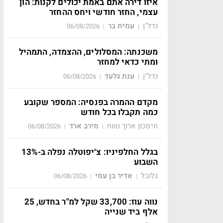
איזו דירה אתם באמת יכולים לקנות: הון
עצמי, החזר חודשי ויחס ההחזר
נדל"ן
עמית בר
06/08/2026
|
|
משכנתה: המסלולים, ההצמדה, התמהיל
ומתי כדאי למחזר
נדל"ן
ענת גלעד
06/08/2026
|
|
מקדם ההמרה בפנסיה: המספר שקובע
כמה תקבלו בכל חודש
חיסכון ארוך טווח
מירב ארד
06/08/2026
|
|
בגלל החלפיניו: צ׳יפוטלה נפלה ב-13%
השבוע
גלובל
אדיר בן עמי
06/08/2026
|
|
נווה עוז: 33,700 שקל למ"ר בחדש, 25
אלף ביד שנייה