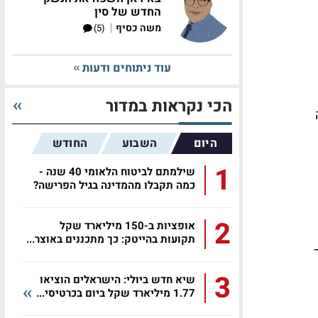
החדש של סין
|
משה כסיף
(5)
עוד ניתוחים ודעות
הכי נקראות במדור
היום
השבוע
החודש
1
שילמתם לביטוח הלאומי 40 שנה -
כמה תקבלו מהמדינה בגיל הפרישה?
2
אופציות ב-150 מיליארד שקל
תקועות בהייטק: כך מתכננים באוצר...
3
שיא חדש ביולי: הישראלים הוציאו
1.77 מיליארד שקל ביום בכרטיסי...