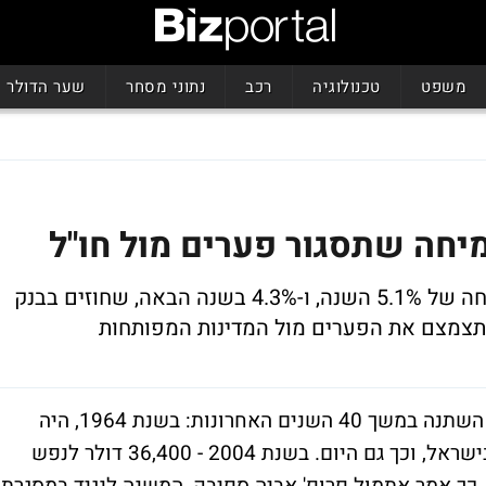
משפט
טכנולוגיה
רכב
נתוני מסחר
שער הדולר
מיחה שתסגור פערים מול חו"ל
פרופ' ספיבק ציין בכנס באילת כי קצב צמיחה של 5.1% השנה, ו-4.3% בשנה הבאה, שחוזים בבנק
 תצמצם את הפערים מול המדינות המפותחות
"היחס בין התוצר לנפש בארה"ב ובישראל לא השתנה במשך 40 השנים האחרונות: בשנת 1964, היה
התמ"ג לנפש בארה"ב גדול פי 2.25 מהתמ"ג בישראל, וכך גם היום. בשנת 2004 - 36,400 דולר לנפש