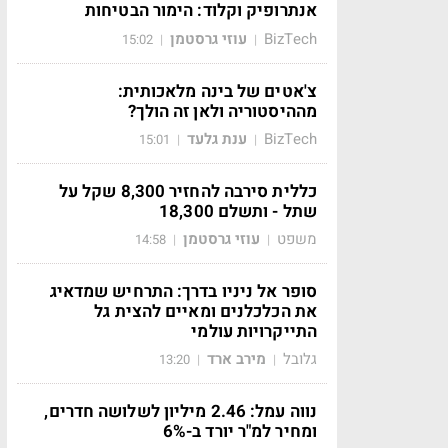
אנתרופיק וקלוד: הימור הבטיחות
BizTech
עוזי גרסטמן
15:02
|
|
צ'אטים של בינה מלאכותית:
מההיסטוריה ולאן זה הולך?
BizTech
ענת גלעד
15:01
|
|
כללית סירבה להחזיר 8,300 שקל על
שתל - ותשלם 18,300
משפט
עוזי גרסטמן
14:58
|
|
סופר אל ניניו בדרך: התרחיש שמדאיג
את הכלכלנים ומאיים להצית גל
התייקרויות עולמי
גלובל
מירב ארד
13:20
|
|
נווה עמל: 2.46 מיליון לשלושה חדרים,
ומחיר למ"ר יורד ב-6%