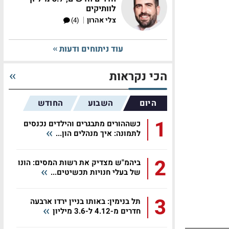
לוותיקים
|
צלי אהרון
(4)
עוד ניתוחים ודעות
הכי נקראות
היום
השבוע
החודש
1
כשההורים מתבגרים והילדים נכנסים
לתמונה: איך מנהלים הון...
2
ביהמ"ש מצדיק את רשות המסים: הונו
של בעלי חנויות תכשיטים...
3
תל בנימין: באותו בניין ירדו ארבעה
חדרים מ-4.12 ל-3.6 מיליון