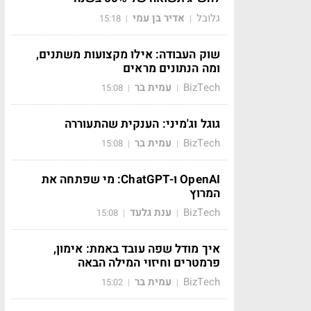
גלובל
אדיר בן עמי
15:18
|
|
שוק העבודה: אילו מקצועות משתנים,
ומה הנתונים מראים
BizTech
עמית בר
15:08
|
|
גוגל וג'מיני: הענקית שהתעוררה
BizTech
עמית בר
15:08
|
|
OpenAI ו-ChatGPT: מי שפתחה את
המרוץ
BizTech
ענת גלעד
15:08
|
|
איך מודל שפה עובד באמת: אימון,
פרמטרים וחיזוי המילה הבאה
BizTech
עמית בר
15:02
|
|