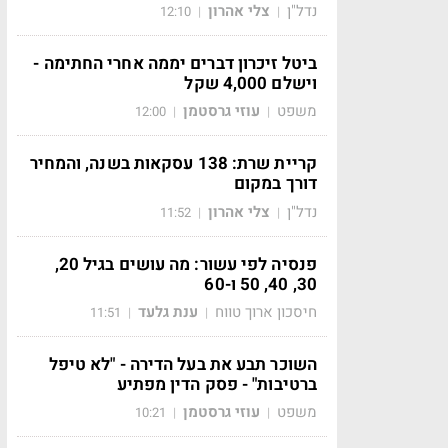
נדל"ן
צלי אהרון
12:10
|
|
ביטל זיכרון דברים יממה אחרי החתימה -
וישלם 4,000 שקל
משפט
עוזי גרסטמן
12:00
|
|
קריית שרת: 138 עסקאות בשנה, והמחיר
דורך במקום
נדל"ן
צלי אהרון
11:52
|
|
פנסיה לפי עשור: מה עושים בגיל 20,
30, 40, 50 ו-60
חיסכון ארוך טווח
ענת גלעד
11:51
|
|
השוכר תבע את בעל הדירה - "לא טיפל
ברטיבות" - פסק הדין מפתיע
משפט
עוזי גרסטמן
10:21
|
|