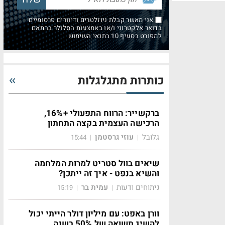
אני מאשר קבלת ניוזלטרים ודיוורים פרסומיים
בדואר אלקטרוני ו/או באמצעות הסלולר בהתאם
למפורט בסעיף 10 בתנאי השימוש
כותרות מתגלגלות
ברקשייר: הרווח התפעולי +16%,
הרכישה העצמית בקצה התחתון
גלובל
עוזי גרסטמן
15:44
|
|
שיאים בוול סטריט למרות המלחמה
והשיא בנפט - איך זה ייתכן?
ניתוחים ודעות
עמית בר
15:19
|
|
וורן באפט: עם מיליון דולר הייתי יכול
להשיג תשואה של 50% בשנה