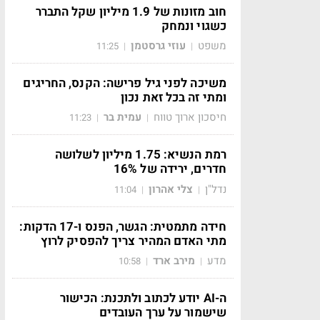
חוב מזונות של 1.9 מיליון שקל התברר
כשגוי ונמחק
משפט
עוזי גרסטמן
11:25
|
|
משיכה לפני גיל פרישה: הקנס, החריגים
ומתי זה בכל זאת נכון
חיסכון ארוך טווח
עמית בר
11:23
|
|
רמת הנשיא: 1.75 מיליון לשלושה
חדרים, ירידה של 16%
נדל"ן
צלי אהרון
11:04
|
|
חידה מתמטית: הגשר, הפנס ו-17 הדקות:
מתי האדם המהיר צריך להפסיק לרוץ
מדע
מירב ארד
10:58
|
|
ה-AI יודע לכתוב ולתכנת: הכישור
שישמור על ערך העובדים