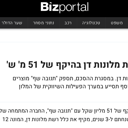
משפט
טכנולוגיה
רכב
נתוני מסחר
שער הדולר
ות דן בהיקף של 51 מ' ש'
 מלונות דן. במסגרת ההסכם, תספק "תנובה שף" מוצרים
וסף תסייע במערך הפעילות השיווקית של המלון
רשת מלונות "דן" חתמה על הסכם שת"פ בהיקף של 51 מליון שקל עם "תנובה שף", החברה המתמחה של
קונצרן תנובה בשוק המזון המוסדי. ההסכם, שנחתם ל-3 שנים, מקיף את כלל רשת מלונות דן, המונה 12