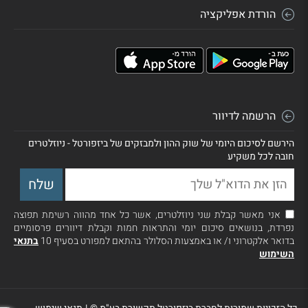
הורדת אפליקציה
הרשמה לדיוור
הירשם לסיכום היומי של שוק ההון ולמבזקים של ביזפורטל - ניוזלטרים
חובה לכל משקיע
אני מאשר קבלת שני ניוזלטרים, אשר כל אחד מהווה רשימת תפוצה
נפרדת, בנושאים סיכום יומי והתראות חמות וקבלת דיוורים פרסומיים
בדואר אלקטרוני ו/ או באמצעות הסלולר בהתאם למפורט בסעיף 10
בתנאי
השימוש