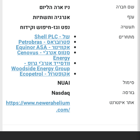
שם חברה
ניו ארה הליום
ענף
אנרגיה ותשתיות
תעשיה
נפט וגז-חיפוש וקידוח
של - Shell PLC
מתחרים
פטרובראס - Petrobras
אקווינור - Equinor ASA
סנווס אנרג'י - Cenovus
Energy
וודסייד אנרג'י גרופ -
Woodside Energy Group
אקופטרול - Ecopetrol
סימול
NUAI
בורסה
Nasdaq
אתר אינטרנט
https://www.newerahelium
.com/