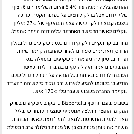
ההודעה צללה המניה עוד 5.4% והיום משלימה יום 6 רצוף
של ירידות. אבל בדלק לוחצים על כפתור הקניה. עד כה
ביצעה קבוצת דלק רכישה עצמית בהיקף של כ-27 מיליון
שקלים כאשר הרכישה האחרונה עליה דווח הייתה אתמול.
מחר בבוקר תקיים דלק קידוחים כנס משקיעים גדול במלון
הרודס, וזאת ימים ספורים לאחר שהחברה קיימה שיחת
ועידה בניסיון להרגיע את המשקיעים. בתחילה כנס
המשקיעים אמור היה להתקיים במשרדי לידר כאשר
הערבתו להרודס מאותת ככל הנראה על הקהל הגדול שכבר
הודיע כי בכוונתו להגיע לאירוע. ורק נזכיר כי לשיחת הוועידה
שקיימה החברה בשבוע שעבר עלו כ-170 איש.
בשבוע שעבר נחשף ב-Bizportal כי בקרב משקיעים בשוק
המקומי הופצה המלצה אנונימית שמציירת תחריש שלילי
מאוד למניות החשופות למאגר 'תמר' וזאת כאשר הכותרת
משווה את אותן מניות מצבן של מניות הסלולר ערב המפולת