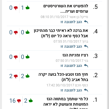
.
5
להפשיט את השורטיסטים
0
1
ערומים ועריה....
מייקל בן-אשר
31/10/2017 08:10
הגב לתגובה זו
.
4
את ברכה לא ראיתי כבר מהתיכון
0
0
אבל כסף נראה כל יום (ל"ת)
ברוך
31/10/2017 07:55
הגב לתגובה זו
.
3
רציו ומניות הגז
0
0
בני
31/10/2017 07:50
הגב לתגובה זו
.
2
חוץ מגז וטבע-הכל בועה יקרה
2
2
בתל אביב (ל"ת)
כסף חכם
30/10/2017 17:42
הגב לתגובה זו
.
1
כל מי שתמך במתווה הגז
16
2
המושחת והעושק לא יראה