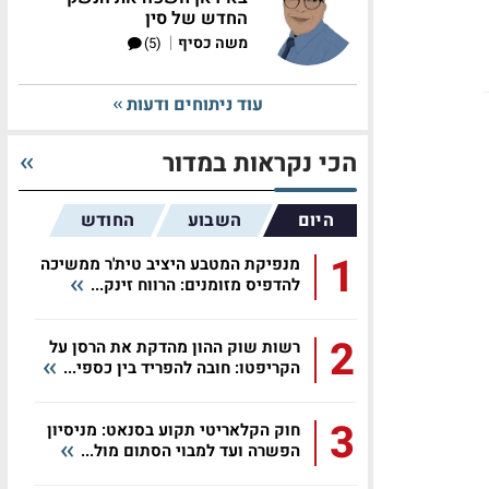
החדש של סין
|
משה כסיף
(5)
עוד ניתוחים ודעות
הכי נקראות במדור
היום
השבוע
החודש
1
מנפיקת המטבע היציב טית'ר ממשיכה
להדפיס מזומנים: הרווח זינק...
2
רשות שוק ההון מהדקת את הרסן על
הקריפטו: חובה להפריד בין כספי...
3
חוק הקלאריטי תקוע בסנאט: מניסיון
הפשרה ועד למבוי הסתום מול...