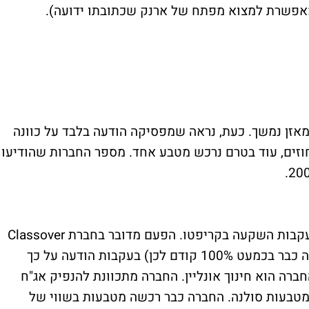
מאפשרת למצוא מפתח של ארנק שכתובתו ידועה).
למאזן נמשך. כעת, נראה שמפסיקה הודעה בלבד על כוונה
וזים, עוד בטרם נרכש מטבע אחד. מספר החברות שהודיעו
כך, חברה נוספת הנסחרת בנאסד"ק מזנקת בעקבות השקעה בקריפטו. הפעם מדובר בחברת Classover
(סימול KIDZ) שזינקה בכ-40% (לאחר שזינקה כבר בכמעט 100% קודם לכן) בעקבות הודעה על כך
רה הוא חינוך אונליין. החברה מתכוונת להנפיק אג"ח
ובכסף לקנות מטבעות סולנה. החברה כבר רכשה מטבעות בשווי של