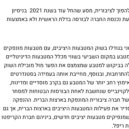
לחברת סירקל היסטוריה ארוכה בניסיונותיה להפוך לציבורית, מסע שהחל עוד בשנת 2021 בניסיון
יסיון שלא צלח. כעת נכנסת החברה לבורסה בדלת הראשית ולא באמצעות
היא מנפיקת המטבע היציב USDC, השני בגודלו בשוק המטבעות היציבים, עם מטבעות מונפקים
ב את המטבע במקום השביעי בשווי מכלל המטבעות הדיגיטליים
דולה בביקוש למטבע שמצמצם את הפער מול מובילת השוק
להתרחבות, ובנוסף, מחייבת אותה בעמידה בסטנדרטים
ימוץ רחב יותר של המטבע גם בקרב מוסדיים ומדינות,
 לקוינבייס שנחשבת לאחת הבורסות הבטוחות למסחר
של חברה ציבורית המונפקת בארצות הברית. ההנפקה
יר את פעילות המטבעות היציבים בארצות הברית, אך גם
שמנפיקים מטבעות יציבים חדשים, ביניהם חברת הקריפטו
ת ריפל.