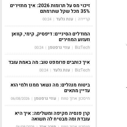
זיכוי מס על תרומות 2026: איך מחזירים
35% מכל שקל שתרמתם
קריירה
ענת גלעד
00:24
|
|
המודלים הסיניים: דיפסיק, קימי, קוואן
וזעזוע המחירים
BizTech
עוזי גרסטמן
00:24
|
|
איך כותבים פרומפט טוב: מה באמת עובד
BizTech
ענת גלעד
00:24
|
|
ביטוח מנהלים: מה נשאר ממנו ולמי הוא
לר
עדיין מתאים
חיסכון ארוך טווח
עוזי גרסטמן
06/08/2026
|
|
קרן פנסיה מקיפה ומשלימה: איך היא
עובדת ומה מבטיח לה תשואה
חיסכון ארוך טווח
מירב ארד
06/08/2026
|
|