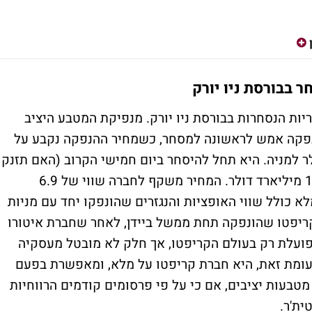
 בבורסת ניו יורק
ות הנסחרות בבורסת ניו יורק. מנפיקת המטבע היציב
 הטיקר CRCL לאחר שהונפקה אמש לראשונה למסחר, כשמחיר ההנפקה נקבע על
לר למניה, לעומת יעד של 24 עד 26 דולר למניה. היא תחל להיסחר ביום חמישי הקרוב (האם תזנק
אף יותר?). החברה הצליחה לגייס בהנפקה 1.1 מיליארד דולר. המחיר משקף לחברה שווי של 6.9
 דולר בדילול מלא כולל שווי האופציות והנגזרים שהונפקו יחד עם מניות
ריפטו שהונפקה תחת ממשל ביידן, לאחר שחברת איטורו
פועלת רק בעולם הקריפטו, אך חלק לא מובטל מעסקיה
לעומת זאת, היא חברת קריפטו על מלא, ומאפשרת בפעם
טבעות יציבים, אם כי על פי פרסומים קודמים הרווחיות
ית'ר.