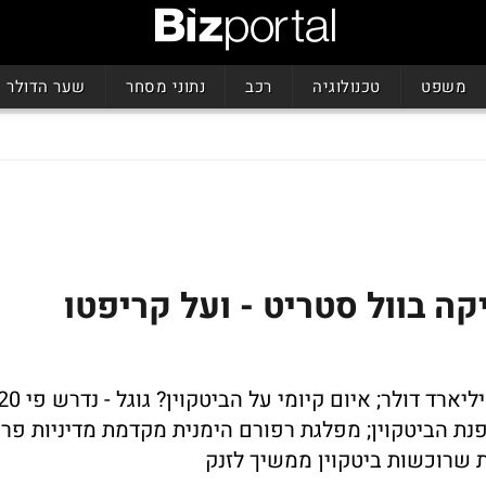
משפט
טכנולוגיה
רכב
נתוני מסחר
שער הדולר
ה בוול סטריט - ועל קריפטו
בדילול מלא השווי של סירקל הוא מעל 8 מיליארד דולר; איום קיומי על הביטקוין? גוגל 
נת הביטקוין; מפלגת רפורם הימנית מקדמת מדיניות פרו
ת שרוכשות ביטקוין ממשיך לזנק