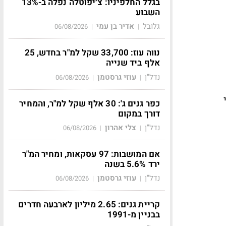
בגלל החלפיניו: צ׳יפוטלה נפלה ב-13%
השבוע
גלובל
אדיר בן עמי
06/08/2026
|
|
נווה עוז: 33,700 שקל למ"ר בחדש, 25
אלף ביד שנייה
נדל"ן
עוזי גרסטמן
06/08/2026
|
|
כפר גנים ג': 30 אלף שקל למ"ר, והמחיר
דורך במקום
נדל"ן
צלי אהרון
06/08/2026
|
|
אם המושבות: 97 עסקאות, ומחיר המ"ר
ירד 5.6% בשנה
נדל"ן
עוזי גרסטמן
06/08/2026
|
|
קריית גנים: 2.65 מיליון לארבעה חדרים
בבניין מ-1991