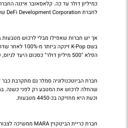
כמיליון דולר עד כה. קלאסאובר איננה החבר
לחברת DeFi Development Corporation שכבר מחזיקה מטבעות בשווי של קרוב ל-100 מיליון דולר.
אך יש חברות שאפילו מבלי לרכוש מטבעות בשו
בשם K-Pop זינק
הפלא "500 מיליון דולר" כסכום היעד לגיוס, שמרביתו יוקדש לרכישת המטבע.
חברת הביוטכנולוגיה סמלר גם מתקרבת כבר ל
וכעת היא מחזיקה בכ-4450 מטבעות.
חברת כריית הביטקוין