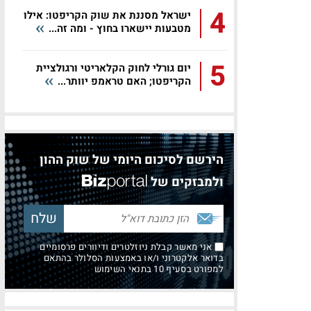
4
ישראל מסננת את שוק הקריפטו: אילו
מטבעות יישארו בחוץ - ומה זה...
5
יום גורלי לחוק הקלאריטי ורגולציית
הקריפטו; האם טראמפ יוותר...
הירשם לסיכום היומי של שוק ההון
ולמבזקים של
אני מאשר קבלת ניוזלטרים ודיוורים פרסומיים
בדואר אלקטרוני ו/או באמצעות הסלולר בהתאם
למפורט בסעיף 10 בתנאי השימוש