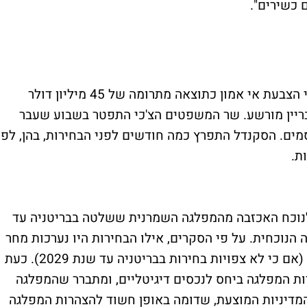
ם כשירים".
הממשלה של הרפובליקה הצ'כית עומדת בפני הצבעת אי אמון כתוצאה מתרומה של 45 מיליון דולר
בריין מורשע. שר המשפטים הצ'כי התפטר בשבוע שעבר
ים. הסקנדל התפרץ כמה חודשים לפני הבחירות, בהן, לפי
לנוכח האכזבה מהמפלגה השמרנית ששלטה בבריטניה עד
 הנוכחית. על פי הסקרים, אילו הבחירות היו נערכות מחר
מפלגת הימין הייתה ככל הנראה זוכה בשלטון (אם כי לא צפויות בחירות בבריטניה עד שנת 2029). כעת
ות המפלגה ביחס לנכסים דיגיטליים, ומתברר שהמפלגה
המדיניות המוצעת, שדומה באופן חשוד להצהרות המפלגה