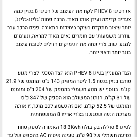
אז הטיגו 8
PHEV
לקח את העיצוב של הטיגו 8 בנזין כמה
צעדים קדימה ועידן אותו מאוד. הרבה פחות 'גלינג-גלינג',
יותר עיצוב מתקדם בעיקר ביחידות התאורה. פנים הרכב עבר
שדרוג משמעותי עם חומרים נאים מאוד למראה, ונעימים
למגע. שוב, צ'רי זנחה את הגימיקים הזולים לטובת עיצוב
בוגר יותר וראוי יותר.
הצד המעניין בטיגו 8
PHEV
הוא הצד הטכני. לצ'רי מנוע
טורבו בנזין בנפח 1.5 ליטר המפיק 143 כ"ס ומומנט של 21.9
קג"מ. בנוסף יש מנוע חשמלי בהספק של 204 כ"ס ומומנט
של 31 קג"מ. הנתון המשולב הוא הספק של 347 כ"ס
ומומנט של 52.5 קג"מ, ואם זה נשמע לכם מוכר, זו אותה
מערכת הנעה שפגשנו בצ'רי אריזו 8 המשפחתית.
לטיגו 8 סוללה בקיבולת
18.3Kwh
האמורה לספק טווח
נסיעה חשמלי של 90 ק"מ. טעינה איטית
AC
בהספק של עד