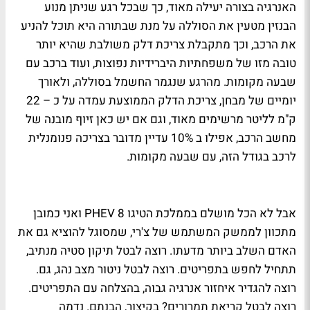
האנרגיה בצורה יעילה מאוד, כך שבכל רגע שניתן מנוע
הבנזין מטעין את הסוללה על מנת שבתורה היא תוכל להניע
את הרכב, וכך מתקבלת צריכת דלק משולבת שהיא יותר
טובה מזו של משפחתיות היברידיות נפוצות, ועוד ברכב עם
שבעה מקומות. מהרגע שנגמר החשמל בסוללה, ולאורך
יומיים של מבחן, צריכת הדלק הממוצעת עמדה על כ – 22
ק"מ לליטר מרשימים מאוד, וגם אם יש כאן זיוף מובנה של
מחשב הרכב, אפילו ב 10% עדיין מדובר בצריכה פנומנלית
לרכב בגודל הזה, עם שבעה מקומות.
אבל לא הכל מושלם בממלכת הטיגו 8
PHEV
ואני כמובן
מתכוון לממשק המשתמש של צ'רי, שמסוגל להוציא גם את
האדם השלב ביותר מדעתו. רוצה לבטל תיקון סטיה מנתיב,
תתחיל לחפש בתפריטים. רוצה לבטל ניטור מצב נהג, גם.
רוצה להגדיר איחזור אנרגיה גבוה, בהצלחה עם התפריטים.
רוצה לבטל קריאת תמרורים? בקיצור, הבנתם. נדמה