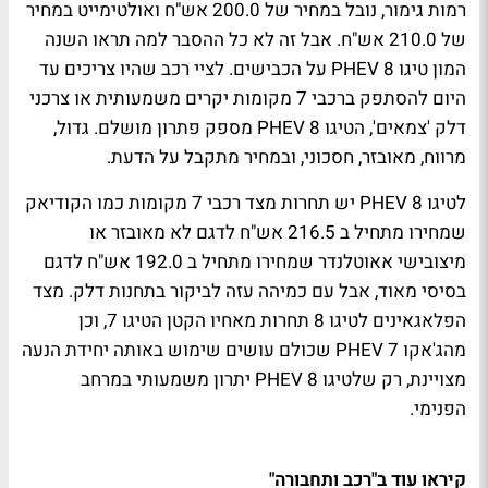
רמות גימור, נובל במחיר של 200.0 אש"ח ואולטימייט במחיר
של 210.0 אש"ח. אבל זה לא כל ההסבר למה תראו השנה
המון טיגו 8
PHEV
על הכבישים. לציי רכב שהיו צריכים עד
היום להסתפק ברכבי 7 מקומות יקרים משמעותית או צרכני
דלק 'צמאים', הטיגו 8
PHEV
מספק פתרון מושלם. גדול,
מרווח, מאובזר, חסכוני, ובמחיר מתקבל על הדעת.
לטיגו 8
PHEV
יש תחרות מצד רכבי 7 מקומות כמו הקודיאק
שמחירו מתחיל ב 216.5 אש"ח לדגם לא מאובזר או
מיצובישי אאוטלנדר שמחירו מתחיל ב 192.0 אש"ח לדגם
בסיסי מאוד, אבל עם כמיהה עזה לביקור בתחנות דלק. מצד
הפלאגאינים לטיגו 8 תחרות מאחיו הקטן הטיגו 7, וכן
מהג'אקו 7
PHEV
שכולם עושים שימוש באותה יחידת הנעה
מצויינת, רק שלטיגו 8
PHEV
יתרון משמעותי במרחב
הפנימי.
קיראו עוד ב"רכב ותחבורה"