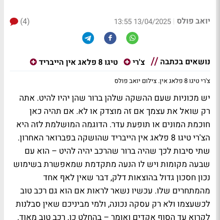
יואב פולס
(4)
|
13/04/2025 13:55
נושאים בכתבה
צ'רי
טיגו 8 פלאג אין הייבריד
צ'רי טיגו 8 פלאג אין. צילום יואב פולס
יש מכוניות שעם ההשקה שלהן ברור שהן יהיו להיט. אתה
רק שואל את עצמך אם זה מוצדק או לא. אם תהיה כאן
חוכמת המונים או תופעת עדר. הדוגמה המושלמת לזה היא
הצ'רי טיגו 8 פלאג אין הייבריד שהושקה בפברואר האחרון.
שתי סיבות לכך שהיה ברור שהרכב יהיה להיט – הוא עם
שבעה מקומות ויש לו הנעה מתקדמת שמאפשרת בשימוש
נכון חסכון גדול בהוצאות דלק, דבר שאין לאף אחד
מהמתחרים שלו. עכשיו נשאר לראות אם הוא גם רכב טוב
לכשעצמו ולא רק עסקה נכונה, ולמי מביניכם שאין סבלנות
לקרוא עד הסוף אקדים ואומר – בהחלט כן. רכב טוב מאוד.