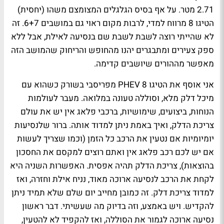
2.71 מטר. על אף בסיס הגלגלים המצומצם משהו (יחסית)
הטיגו 8 מרווח למדי, לרבות מקום ראוי גם במושבים 6+7. זה
לא שהייתי רוצה לשבת לשבת שם בנסיעה לאילת, אבל ללא
ספק צעירים ומתבגרים יהנו מהחופש והריחוק שהמושב הזה
מאפשר מההורים שיושבים קדימה.
אני אוסף את הטיגו 8
PHEV
מפריסבי בשורק כשהוא עם
מיכל דלק מלא, וסוללה טעונה במלואה. מעבר לעולמות
הנוחות, ביצועים, שימושיות, ברכבי פלאג אין יש את עולם
צריכת הדלק, ואיך באמת ניתן למדוד אותה. ברור שלנסיעות
יומיומיות אם נטעין את הרכב כל הזמן (וכמו שצריך לעשות
אם יש לכם רכב פלאג אין ואתם רוצים למקסם את החסכון
בהוצאות), צריכת הדלק תהיה אפסית. האפשרות השניה היא
לקחת את הרכב לנסיעה ארוכה מאוד, נניח אילת וחזרה, ואז
למדוד צריכת דלק. זה כמובן מחייב יום שלם שלא תמיד ניתן
להקדיש. ויש באמצע, וזה בדיוק מה שעשיתי. דבר ראשון
נסיעה ארוכה לגמור את הסוללה, ואז להקפיד לא להטעין,