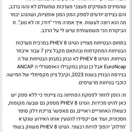
שהסינים מעסיקים מעצבי מערכות שמעולם לא נהגו ברכב,
והם בצידם יודעים לספק המון המון אופציות, ושהנהג יבחר
מה הוא רוצה לעשות. איך אמרה מירי "דודו, זה לא טוב". זו
הביקורת הכי משמעותית שיש לי על הרכב.
בתחום הבטיחות מצוייג הטיגו 8
PHEV
במרבית מערכות
הבטיחות המתקדמות ובהתאם מקבל ציון 7 עבור איבזור
בטיחות. הטיגו 8
PHEV
לא נבחן במבחן הבטיחות של ה
EuroNcap
אבל כן נבחן במקבילו האוסטרלי ה
ANCAP
בגירסת הבנזין בשנת 2023, וקיבל ציון מקסימלי של חמישה
כוכבי בטיחות מרשימים.
זה הזמן לחזור לפסקת הפתיחה בה ציינתי כי ללא ספק יש
כאן להיט מכירות. הטיגו 8
PHEV
מספק גם שבעה מקומות,
כשאלו האחוריים ראויים, גם מאפשר צריכת דלק סופר
חסכונית, ועוד אם יקפידו להטעין אותו האירוע שנקרא
'תדלוק' יהפוך להיות רבעוני. הטיגו 8
PHEV
משווק בשתי