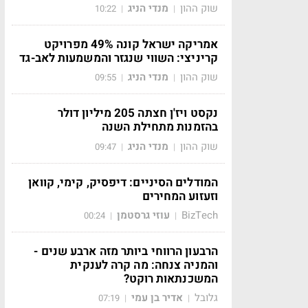
שוק ההון
מנדי הניג
10:22
|
|
אמריקה ישראל קונה 49% מפרויקט
קריניצי: השווי שנגזר והמשמעות לאב-גד
שוק ההון
מנדי הניג
09:55
|
|
נקסט ויז'ן חצתה 205 מיליון דולר
בהזמנות מתחילת השנה
שוק ההון
מנדי הניג
09:47
|
|
המודלים הסיניים: דיפסיק, קימי, קוואן
וזעזוע המחירים
BizTech
עוזי גרסטמן
00:24
|
|
הרבעון הרווחי ביותר מזה ארבע שנים -
והמניה צנחה: מה קרה לענקית
המשכנתאות רוקט?
גלובל
אדיר בן עמי
07:19
|
|