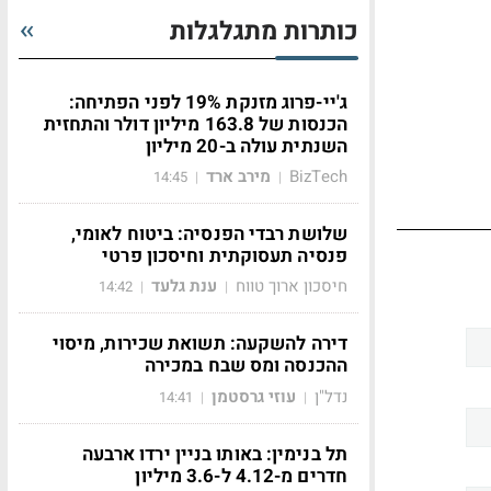
כותרות מתגלגלות
ג'יי-פרוג מזנקת 19% לפני הפתיחה:
הכנסות של 163.8 מיליון דולר והתחזית
השנתית עולה ב-20 מיליון
BizTech
מירב ארד
14:45
|
|
שלושת רבדי הפנסיה: ביטוח לאומי,
פנסיה תעסוקתית וחיסכון פרטי
חיסכון ארוך טווח
ענת גלעד
14:42
|
|
דירה להשקעה: תשואת שכירות, מיסוי
ההכנסה ומס שבח במכירה
נדל"ן
עוזי גרסטמן
14:41
|
|
תל בנימין: באותו בניין ירדו ארבעה
חדרים מ-4.12 ל-3.6 מיליון