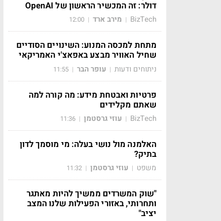
דולר: זה המכשיר הראשון של OpenAI
BizTech
מירב ארד
12:00
|
|
מתחת למכסה המנוע: השינויים הסודיים
שחיל האוויר מבצע באפאצ'י האמריקאי
ניתוחים ודעות
עופר הבר
11:55
|
|
פרטיות ואבטחת מידע: מה קורה למה
שאתם מקלידים
BizTech
עוזי גרסטמן
11:36
|
|
האלמנה מול נושי בעלה: מי מוסמך לדון
בתיק?
משפט
עוזי גרסטמן
11:32
|
|
"שוק המשרדים ממשיך להיות מאתגר
ותחרותי, באזורי הפעילות שלנו המצב
יציב"