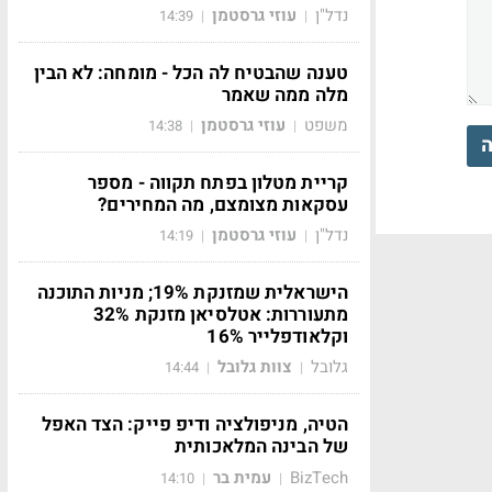
נדל"ן
עוזי גרסטמן
14:39
|
|
טענה שהבטיח לה הכל - מומחה: לא הבין
מלה ממה שאמר
משפט
עוזי גרסטמן
14:38
|
|
ה
קריית מטלון בפתח תקווה - מספר
עסקאות מצומצם, מה המחירים?
נדל"ן
עוזי גרסטמן
14:19
|
|
הישראלית שמזנקת 19%; מניות התוכנה
מתעוררות: אטלסיאן מזנקת 32%
וקלאודפלייר 16%
גלובל
צוות גלובל
14:44
|
|
הטיה, מניפולציה ודיפ פייק: הצד האפל
של הבינה המלאכותית
BizTech
עמית בר
14:10
|
|