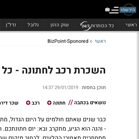
הירשמו
ראשי
שוק ההון
גלובל
נדל"ן
כל הכותרות
ראשי
BizPoint-Sponored
השכרת רכב לחתונה - כל 
תוכן בחסות
29/01/2019 14:37
|
נושאים בכתבה
חתונה
רכב
שכר דירה
כבר שנים שאתם חולמים על היום הגדול, מתכ
- והנה הוא הגיע, מתקרב ובא: יום חתונתכם.
מסתתרים מאחורי הקלעים. לבחור מיקום שבו