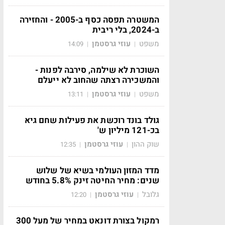
המשטרה תפסה כסף ב-2005 - והחזירה
ב-2024, בלי ריבית
משפט
עוזי גרסטמן
14:09
|
|
השוכרת לא שילמה, סירבה לפנות -
והמשכירה רצתה שהחוב לא ייעלם
משפט
עוזי גרסטמן
13:11
|
|
גולד בונד רוכשת את פעילות שחם גיא
בכ-121 מיליון ש'
שוק ההון
עוזי גרסטמן
12:35
|
|
מדד המזון העולמי בשיא של שלוש
שנים: מחיר החיטה זינק 5.8% בחודש
גלובל
עוזי גרסטמן
12:20
|
|
רמקול בצורת דונאט במחיר של מעל 300