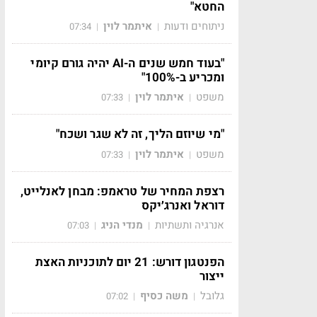
החטא"
ניתוחים ודעות
איתמר לוין
07:34
|
|
"בעוד חמש שנים ה-AI יהיה גורם קיומי
ומכריע ב-100%"
משפט
איתמר לוין
07:33
|
|
"מי שיוזם הליך, זה לא שגר ושכח"
משפט
איתמר לוין
07:33
|
|
רצפת המחיר של טראמפ: מבחן לאנלייט,
דוראל ואנרג׳יקס
אנרגיה ותשתיות
מנדי הניג
07:03
|
|
הפנטגון דורש: 21 יום לתוכניות האצת
ייצור
גלובל
משה כסיף
07:02
|
|