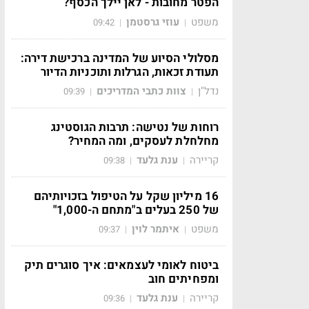
הפטר מחובות - לאן יילך הכסף?
משפט
עוזי גרסטמן
09:42
|
|
מסלולי הסיוע של המדינה ברכישת דירה:
תעודת זכאות, הגרלות ותוכניות הדיור
נדל"ן
צוות כתבי המדריכים
09:39
|
|
רוחות של נטישה: תרבות הגוסטינג
מחלחלת לעסקים, ומה המחיר?
קריירה
ענת גלעד
09:38
|
|
16 מיליון שקל על הטיפול בזכויותיהם
של 250 בעלים ב"מתחם ה-1,000"
משפט
איתמר לוין
09:37
|
|
ביטוח לאומי לעצמאים: איך סוגרים תיק
ומפחיתים חוב
קריירה
ענת גלעד
09:36
|
|