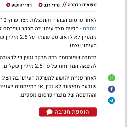
נושאים בכתבה
מירי רגב
רמי יהושע
לאחר פרסום הבהרה והתנצלות מצד ערוץ 10, רמי יהושע הבעלים של יהושע TBWA
נוספת
- הפעם מצד עיתון דה מרקר שפרסם ל
קמפיין לא לדא
העיתון עצמו.
להוצאה המדווחת על סך 2.5 מיליון שקלים.
לאחר פניית יהושע למערכת העיתון בה הציג ב
שנבעה מחישוב לא נכון, אי התייחסות לעניי
וההדפסה של מוצרי פרסום נוספים.
הוספת תגובה