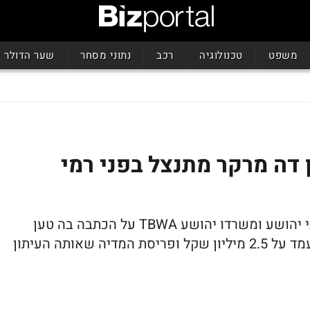
משפט
טכנולוגיה
רכב
נתוני מסחר
שער הדולר
ן דה מרקר מתנצל בפני רמי
העיתון פרסם כתבת הבהרה בה התנצל בפני יהושע ומשרדו יהושע TBWA על הכתבה בה טען
לחוסר התאמה בין תקציב לא לדאוגוסט שעמד על 2.5 מיליון שקל ופריסת המדיה שאותה העיתון