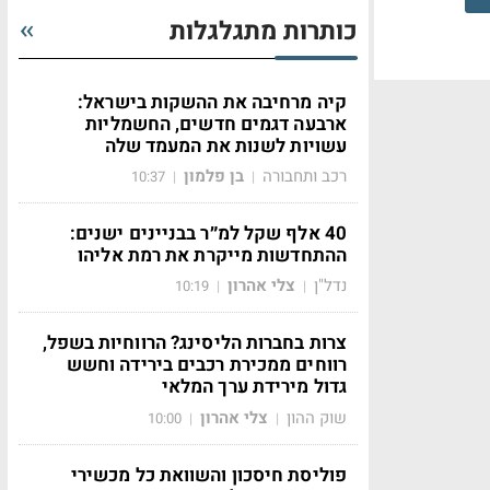
כותרות מתגלגלות
קיה מרחיבה את ההשקות בישראל:
ארבעה דגמים חדשים, החשמליות
עשויות לשנות את המעמד שלה
רכב ותחבורה
בן פלמון
10:37
|
|
40 אלף שקל למ״ר בבניינים ישנים:
ההתחדשות מייקרת את רמת אליהו
נדל"ן
צלי אהרון
10:19
|
|
צרות בחברות הליסינג? הרווחיות בשפל,
רווחים ממכירת רכבים בירידה וחשש
גדול מירידת ערך המלאי
שוק ההון
צלי אהרון
10:00
|
|
פוליסת חיסכון והשוואת כל מכשירי