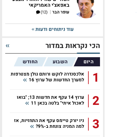
באפאצ'י האמריקאי
|
עופר הבר
(12)
עוד ניתוחים ודעות
הכי נקראות במדור
היום
השבוע
החודש
1
אלכסנדרה לוקש ורותם גולן מצטרפות
למערך החדשות של ערוץ 16
2
ערוץ 14 עקף את חדשות 13; "בואו
לאכול איתי" בלטה בכאן 11
3
ניו יורק טיימס עקף את התחזיות, אז
למה המניה צונחת ב-9%?