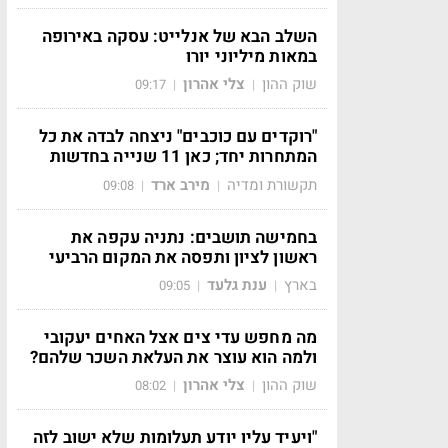
השלב הבא של אנלייט: עסקה באירופה
במאות מיליוני יורו
שוק ההון
צלי אהרון
09:17
|
|
"רוקדים עם כוכבים" ניצחה לבדה את כל
המתחרות יחד; כאן 11 שנייה בחדשות
תקשורת ומדיה
מירב ארד
09:08
|
|
בחמישה תושבים: נתניה עקפה את
ראשון לציון ותפסה את המקום הרביעי
בארץ
ענת גלעד
09:05
|
|
מה מחפש עדי צים אצל האחים יעקובי
ולמה הוא עוצר את העלאת השכר שלהם?
שוק ההון
צלי אהרון
08:02
|
|
"ויעיד עליו יודע תעלומות שלא ישוב לזה