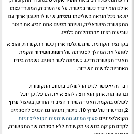
ראש הממשלה הציב את
אופיר אקוניס
במשרד התקשורת,
אולם הוא יוגדר כשר במשרד. על פי הערכות, המשרד עצמו
ישאר ככל הנראה בשליטתו
נתניהו
, שיש לו חשבון ארוך עם
התקשורת הישראלית, ושיותר מפעם אחת הביע את חוסר
שביעות רצונו מהתנהלותה כלפיו.
בקדנציה הקודמת שימש
גלעד ארדן
כשר התקשורת, והוציא
לפועל את המהלך לסגירתה של
רשות השידור
והקמת
תאגיד תקשורת חדש. כשמונה לשר הפנים, נשארה בידיו
האחריות לרשות השידור.
דבר זה יאפשר לנתניהו לשלוט בתחום התקשורת,
וברפורמות אותן הוא רוצה להוציא את הפועל. כך יוכל
לשלוט בהקמת תאגיד השידור הציבורי החדש, בפיצול
ערוץ
2
, וברישיון של
ערוץ 10
. כזכור, נתניהו גם הכניס להסכמים
הקואליציוניים
סעיף המונע מהשותפות הקואליציוניות
לקדם חקיקה בנושאי תקשורת ללא הסכמת שר התקשורת,