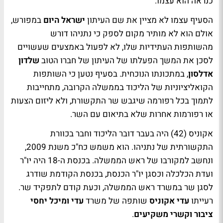
כנראה הוא עצמו.
הסעיף עצמו לא מציין את שם העיתון
ישראל היום
במפורש,
אולם הוא לא מותיר מקום לספק כי נתניהו דורש
מהשותפות העתידיות שלו, לא לפעול באמצעים שעשויים
לסכן את המשך הפעלתו של העיתון של חברו הטוב
שלדון
אדלסון
, במתכונתו הנוכחית. בסעיף נטען כי השותפות
הקואליציוניות של הליכוד בממשלה הקרובה, מתחייבות
לתמוך בכל רפורמה שיגבש שר התקשורת, ולא ליזום הצעות
או רפורמות אחרות שלא בתיאום עם השר.
אקוניס (42) היה בעבר דובר הליכוד וחבר בכוורת
התקשורתית של נתניהו. הוא משמש כח"כ משנת 2009,
ונחשב למקורבו של ראש הממשלה. בכנסת ה-18 היה יו"ר
ועדת הכלכלה וכסגן יו"ר הכנסת, בכנסת הקודמת שודרג
לסגן שר במשרד ראש הממשלה, וכעת קודם לתפקיד שר.
רעייתו
עדי אקוניס
שותפה של משרד
עדי ומיכל יחסי
ציבור וקשרי משקיעים
.