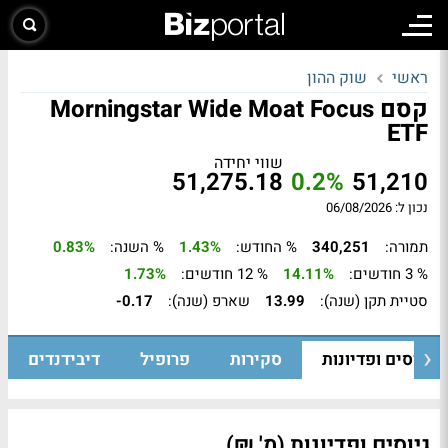
ראשי
שוק ההון
קסם Morningstar Wide Moat Focus
ETF
שווי יחידה
51,275.18
0.2%
51,210
נכון ל: 06/08/2026
תמורה:
340,251
% החודש:
1.43%
% השנה:
0.83%
% 3 חודשים:
14.11%
% 12 חודשים:
1.73%
סטיית תקן (שנה):
13.99
שארפ (שנה):
-0.17
גיוסים ופדיונות
סקירות
פרופיל
דיבידנדים
גיוסים ופדיונות (מ' ₪)