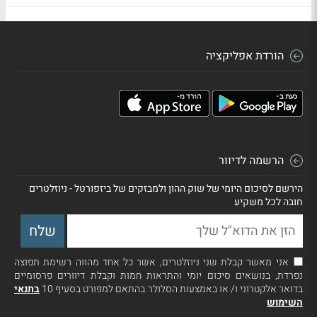
הורדת אפליקציה
הרשמה לדיוור
הירשם לסיכום היומי של שוק ההון ולמבזקים של ביזפורטל - ניוזלטרים
חובה לכל משקיע
אני מאשר קבלת שני ניוזלטרים, אשר כל אחד מהווה רשימת תפוצה
נפרדת, בנושאים סיכום יומי והתראות חמות וקבלת דיוורים פרסומיים
בדואר אלקטרוני ו/ או באמצעות הסלולר בהתאם למפורט בסעיף 10
בתנאי
השימוש