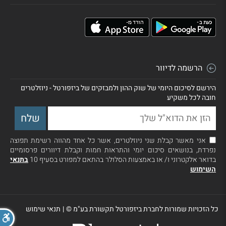
הרשמה לדיוור
הירשם לסיכום היומי של שוק ההון ולמבזקים של ביזפורטל - ניוזלטרים
חובה לכל משקיע
אני מאשר קבלת שני ניוזלטרים, אשר כל אחד מהווה רשימת תפוצה
נפרדת, בנושאים סיכום יומי והתראות חמות וקבלת דיוורים פרסומיים
בדואר אלקטרוני ו/ או באמצעות הסלולר בהתאם למפורט בסעיף 10
בתנאי
השימוש
כל הזכויות שמורות לחברת ביזפורטל תקשורת בע"מ ©
|
תנאי שימוש