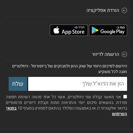
הורדת אפליקציה
ישפרו אגח א
0.84
3,099,345
3.46
מקורות אגח 11
0.82
3,064,842
3.4
ישראל קנדה אגח ח
0.82
3,130,000
3.4
אי בי אי סל תל בונד 60
3.3
811,203
0.8
צמודות
הרשמה לדיוור
פועלים הת נד יג (COCO)
0.77
2,699,082
3.16
הירשם לסיכום היומי של שוק ההון ולמבזקים של ביזפורטל - ניוזלטרים
חובה לכל משקיע
0.04
162
0.75
TLT US 06/05/26 C85
להב אגח ג
0.74
2,678,262
3.06
אלרוב נדלן אגח ז
0.72
2,688,097
2.95
אני מאשר קבלת שני ניוזלטרים, אשר כל אחד מהווה רשימת תפוצה
נפרדת, בנושאים סיכום יומי והתראות חמות וקבלת דיוורים פרסומיים
ג'י סיטי אגח יד
0.69
2,805,196
2.84
בדואר אלקטרוני ו/ או באמצעות הסלולר בהתאם למפורט בסעיף 10
בתנאי
השימוש
אמ.די.ג'י אגח ט
0.67
2,800,150
2.77
אלוני חץ אגח יג
0.65
2,592,001
2.69