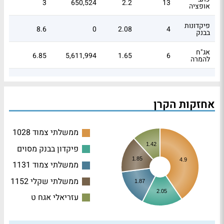
3
650,524
2.2
13
אופציה
פיקדונות
8.6
0
2.08
4
בבנק
אג"ח
6.85
5,611,994
1.65
6
להמרה
אופציות
0.04
162
0.75
1
Call
אחזקות הקרן
יחידת
1.93
149,490
0.46
2
השתתפות
מניות ETF
2
0.22
5,040
0.88
ממשלתי צמוד 1028
1.42
פיקדון בבנק מסוים
ני"ע לא
נסחר -
1.85
0.04
2,074,045
0.01
4
4.9
ממשלתי צמוד 1131
חשיפה
לאג"ח
ממשלתי שקלי 1152
1.87
ני"ע לא
2.05
עזריאלי אגח ט
נסחר -
0
101,859
0
3
חשיפה
למניות