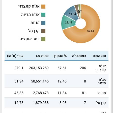
אג"ח קונצרני
2.2
3.08
אג"ח מדינה
11.34
מניות
12.45
קרן סל
67.61
כתב אופציה
סוג הנכס
כמות ני"ע
% מהקרן
כמות ע.נ
שווי (מ' ₪)
אג"ח
279.1
263,153,259
67.61
206
קונצרני
אג"ח
51.34
50,651,145
12.45
8
מדינה
מניות
81
11.34
2,768,473
46.85
קרן סל
7
3.08
1,879,038
12.73
כתב