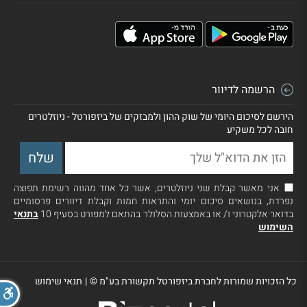
הרשמה לדיוור
הירשם לסיכום היומי של שוק ההון ולמבזקים של ביזפורטל - ניוזלטרים
חובה לכל משקיע
אני מאשר קבלת שני ניוזלטרים, אשר כל אחד מהווה רשימת תפוצה
נפרדת, בנושאים סיכום יומי והתראות חמות וקבלת דיוורים פרסומיים
בדואר אלקטרוני ו/ או באמצעות הסלולר בהתאם למפורט בסעיף 10
בתנאי
השימוש
כל הזכויות שמורות לחברת ביזפורטל תקשורת בע"מ ©
|
תנאי שימוש