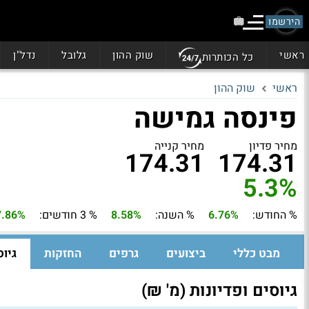
הירשמו
ראשי
שוק ההון
גלובל
נדל"ן
כל הכותרות
ראשי
שוק ההון
פינסה גמישה
מחיר פדיון
מחיר קנייה
174.31
174.31
5.3%
% החודש:
6.76%
% השנה:
8.58%
% 3 חודשים:
7.86%
מבט כללי
ביצועים
גרפים
החזקות
גיוס
גיוסים ופדיונות (מ' ₪)