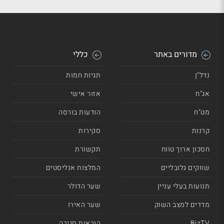
מדורים באתר
כללי
נדל"ן
תגיות חמות
אג"ח
אזור אישי
מט"ח
הודעות בורסה
קרנות
סקירות
חסכון ארוך טווח
תקשורת
שווקים גלובליים
המלצות אנליסטים
תנועות בעלי עניין
שער הדולר
מדדים למצב השוק
שער האירו
BizTV
הוראות סגירה