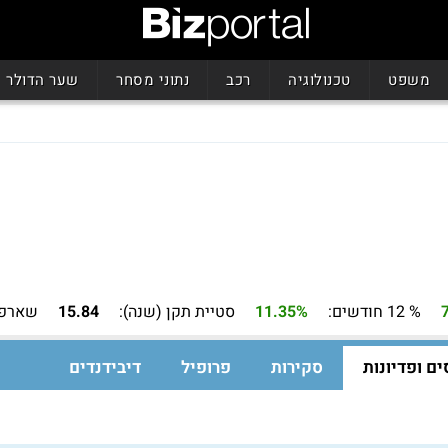
משפט
טכנולוגיה
רכב
נתוני מסחר
שער הדולר
% 12 חודשים:
11.35%
סטיית תקן (שנה):
15.84
שארפ 
ים ופדיונות
סקירות
פרופיל
דיבידנדים