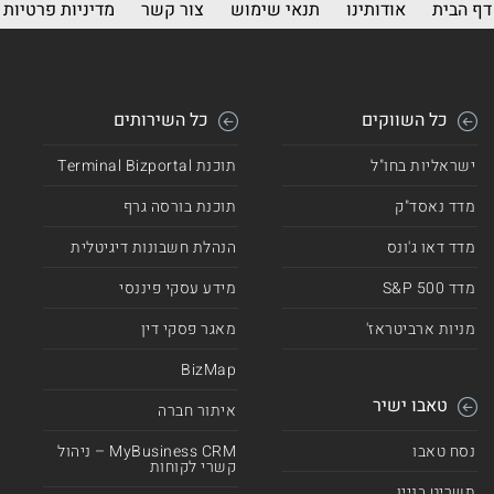
דף הבית
אודותינו
תנאי שימוש
צור קשר
מדיניות פרטיות
כל השווקים
כל השירותים
ישראליות בחו"ל
תוכנת Terminal Bizportal
מדד נאסד"ק
תוכנת בורסה גרף
מדד דאו ג'ונס
הנהלת חשבונות דיגיטלית
מדד 500 S&P
מידע עסקי פיננסי
מניות ארביטראז'
מאגר פסקי דין
BizMap
טאבו ישיר
איתור חברה
נסח טאבו
MyBusiness CRM – ניהול
קשרי לקוחות
תשריט בניין